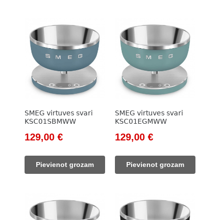
SMEG virtuves svari
SMEG virtuves svari
KSC01SBMWW
KSC01EGMWW
Original
Current
Original
Current
129,00
€
129,00
€
price
price
price
price
was:
is:
was:
is:
Pievienot grozam
Pievienot grozam
148,00 €.
129,00 €.
148,00 €.
129,00 €.