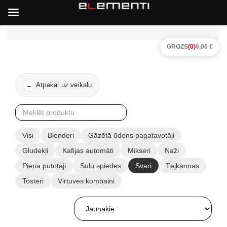
GROZS
(0)
0,00 €
Atpakaļ uz veikalu
←
Visi
Blenderi
Gāzētā ūdens pagatavotāji
Gludekļi
Kafijas automāti
Mikseri
Naži
Piena putotāji
Sulu spiedes
Svari
Tējkannas
Tosteri
Virtuves kombaini