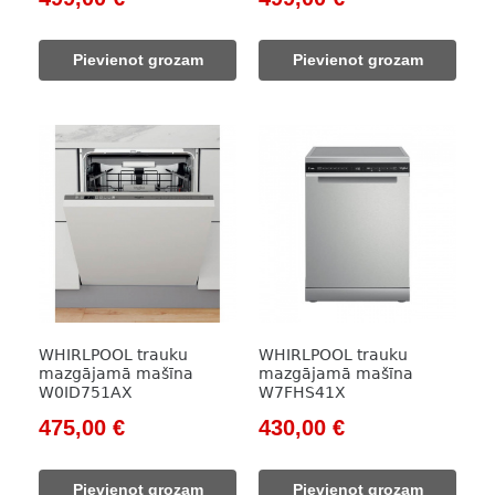
price
price
price
price
was:
is:
was:
is:
Pievienot grozam
Pievienot grozam
607,00 €.
499,00 €.
645,00 €.
499,00 €.
WHIRLPOOL trauku
WHIRLPOOL trauku
mazgājamā mašīna
mazgājamā mašīna
W0ID751AX
W7FHS41X
Original
Current
Original
Current
475,00
€
430,00
€
price
price
price
price
was:
is:
was:
is:
Pievienot grozam
Pievienot grozam