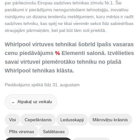
par pārliecinošu Eiropas sadzīves tehnikas zīmolu Nr.1. Šie
panākumi ir pierādījums nenogurstošiem tehnoloģiju, inovatīvu
risinājumu un dizaina tendenču meklējumiem, kuru mērķis ir radīt
sadzīves tehniku, kas spēj ne tikai vienmēr sekot līdz sabiedrības
straujajām pārmaiņām, bet pat būt tām soli priekšā.
Whirlpool virtuves tehnikai šobrīd īpašs vasaras
cenu piedāvājums
%
Elementi salonā. Izvēlieties
savai virtuvei piemērotāko tehniku no plašā
Whirlpool tehnikas klāsta.
Piedāvājums spēkā līdz 31. augustam
Atpakaļ uz veikalu
←
Visi
Cepeškrāsnis
Ledusskapji
Mikroviļņu krāsnis
Plīts virsmas
Saldētavas