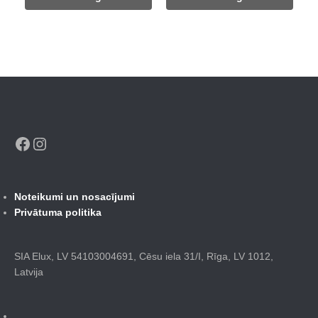
562,00 €.
475,00 €.
530,00 €.
430,00 €.
Facebook
Instagram
Noteikumi un nosacījumi
Privātuma politika
SIA Elux, LV 54103004691, Cēsu iela 31/I, Rīga, LV 1012,
Latvija