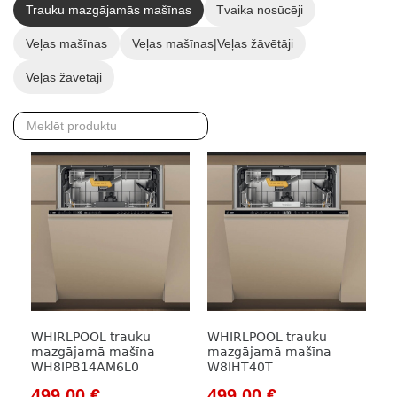
Trauku mazgājamās mašīnas
Tvaika nosūcēji
Veļas mašīnas
Veļas mašīnas|Veļas žāvētāji
Veļas žāvētāji
WHIRLPOOL trauku
WHIRLPOOL trauku
mazgājamā mašīna
mazgājamā mašīna
WH8IPB14AM6L0
W8IHT40T
Original
Current
Original
Current
499,00
€
499,00
€