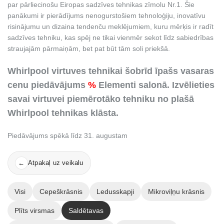
par pārliecinošu Eiropas sadzīves tehnikas zīmolu Nr.1. Šie
panākumi ir pierādījums nenogurstošiem tehnoloģiju, inovatīvu
risinājumu un dizaina tendenču meklējumiem, kuru mērķis ir radīt
sadzīves tehniku, kas spēj ne tikai vienmēr sekot līdz sabiedrības
straujajām pārmaiņām, bet pat būt tām soli priekšā.
Whirlpool virtuves tehnikai šobrīd īpašs vasaras
cenu piedāvājums
%
Elementi salonā. Izvēlieties
savai virtuvei piemērotāko tehniku no plašā
Whirlpool tehnikas klāsta.
Piedāvājums spēkā līdz 31. augustam
Atpakaļ uz veikalu
←
Visi
Cepeškrāsnis
Ledusskapji
Mikroviļņu krāsnis
Plīts virsmas
Saldētavas