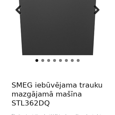
Previous
Next
SMEG iebūvējama trauku
mazgājamā mašīna
STL362DQ