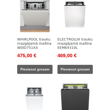
WHIRLPOOL trauku
ELECTROLUX trauku
mazgājamā mašīna
mazgājamā mašīna
W0ID751AX
EEM69310L
Original
Current
Original
Current
475,00
€
469,00
€
price
price
price
price
was:
is:
was:
is:
Pievienot grozam
Pievienot grozam
562,00 €.
475,00 €.
692,00 €.
469,00 €.