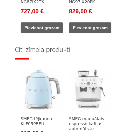
NG87IX2TK
NG97IX20PK
Original
Current
Original
Current
727,00
€
829,00
€
price
price
price
price
was:
is:
was:
is:
Pievienot grozam
Pievienot grozam
875,00 €.
727,00 €.
978,00 €.
829,00 €.
Citi zīmola produkti
SMEG tējkanna
SMEG manuālais
KLF05PBEU
espresso kafijas
automāts ar
Original
Current