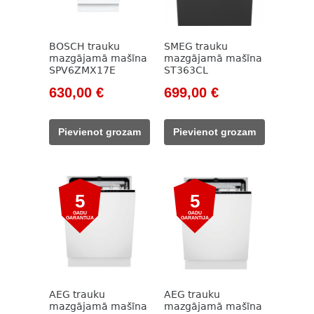
BOSCH trauku
SMEG trauku
mazgājamā mašīna
mazgājamā mašīna
SPV6ZMX17E
ST363CL
Original
Current
Original
Current
630,00
€
699,00
€
price
price
price
price
was:
is:
was:
is:
Pievienot grozam
Pievienot grozam
833,00 €.
630,00 €.
1
699,00 €.
209,00 €.
5
5
GADU
GADU
GARANTIJA
GARANTIJA
AEG trauku
AEG trauku
mazgājamā mašīna
mazgājamā mašīna