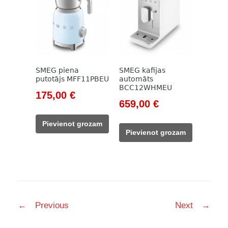
SMEG piena
SMEG kafijas
putotājs MFF11PBEU
automāts
BCC12WHMEU
Original
Current
175,00
€
Original
Current
659,00
€
price
price
price
price
was:
is:
Pievienot grozam
was:
is:
212,00 €.
175,00 €.
Pievienot grozam
777,00 €.
659,00 €.
Post
←
Previous
Next
→
navigation