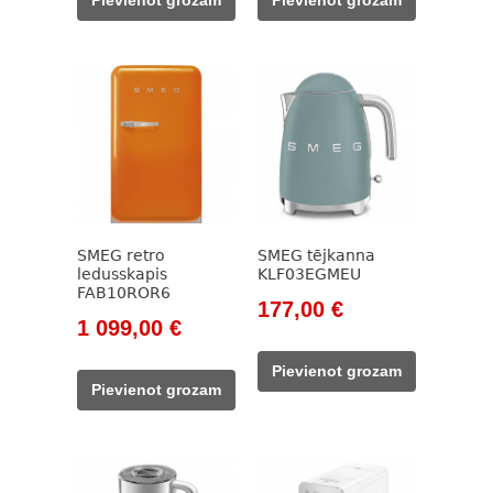
133,00 €.
115,00 €.
908,00 €.
459,00 €.
SMEG retro
SMEG tējkanna
ledusskapis
KLF03EGMEU
FAB10ROR6
Original
Current
177,00
€
Original
Current
1 099,00
€
price
price
price
price
was:
is:
Pievienot grozam
was:
is:
203,00 €.
177,00 €.
Pievienot grozam
1
1
282,00 €.
099,00 €.