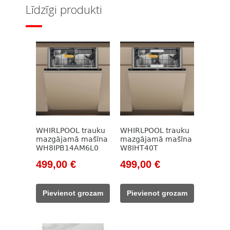
Līdzīgi produkti
WHIRLPOOL trauku
WHIRLPOOL trauku
mazgājamā mašīna
mazgājamā mašīna
WH8IPB14AM6L0
W8IHT40T
Original
Current
Original
Current
499,00
€
499,00
€
price
price
price
price
was:
is:
was:
is:
Pievienot grozam
Pievienot grozam
607,00 €.
499,00 €.
645,00 €.
499,00 €.