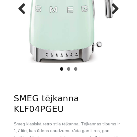
Previous
Next
SMEG tējkanna
KLF04PGEU
Smeg klasiskā retro stila tējkanna. Tējkannas tilpums ir
1,7 litri, kas ūdens daudzumu rāda gan litros, gan