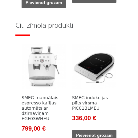
203,00 €.
177,00 €.
Pievienot grozam
399,00 €.
299,00 €.
Citi zīmola produkti
SMEG manuālais
SMEG indukcijas
espresso kafijas
plīts virsma
automāts ar
PIC01BLMEU
dzirnaviņām
Original
Current
336,00
€
EGF03WHEU
price
price
Original
Current
799,00
€
was:
is:
price
price
Pievienot grozam