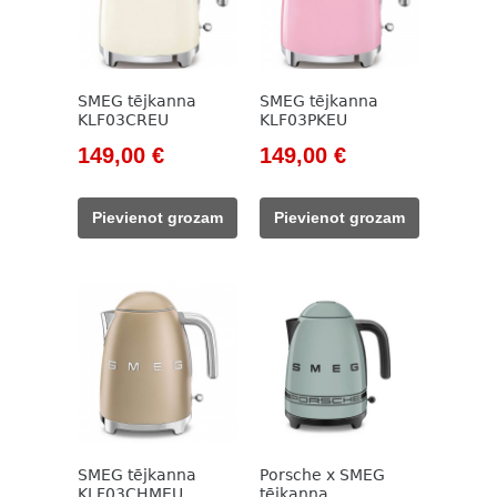
SMEG tējkanna
SMEG tējkanna
KLF03CREU
KLF03PKEU
Original
Current
Original
Current
149,00
€
149,00
€
price
price
price
price
was:
is:
was:
is:
Pievienot grozam
Pievienot grozam
171,00 €.
149,00 €.
171,00 €.
149,00 €.
SMEG tējkanna
Porsche x SMEG
KLF03CHMEU
tējkanna