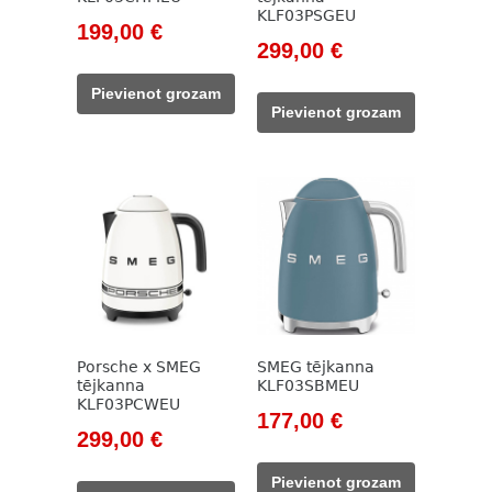
KLF03PSGEU
Original
Current
199,00
€
Original
Current
299,00
€
price
price
price
price
was:
is:
Pievienot grozam
was:
is:
229,00 €.
199,00 €.
Pievienot grozam
399,00 €.
299,00 €.
Porsche x SMEG
SMEG tējkanna
tējkanna
KLF03SBMEU
KLF03PCWEU
Original
Current
177,00
€
Original
Current
299,00
€
price
price
price
price
was:
is:
Pievienot grozam
was:
is: