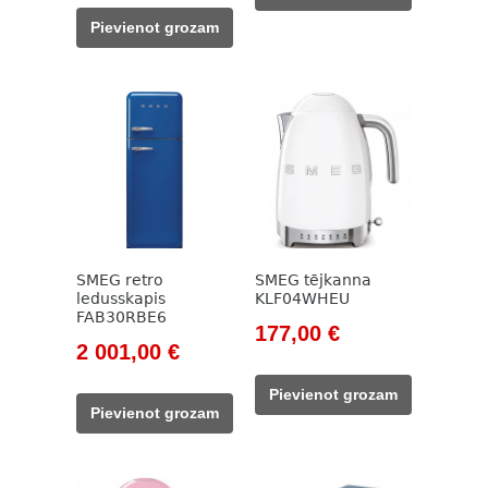
382,00 €.
336,00 €.
was:
is:
Pievienot grozam
911,00 €.
799,00 €.
SMEG retro
SMEG tējkanna
ledusskapis
KLF04WHEU
FAB30RBE6
Original
Current
177,00
€
Original
Current
2 001,00
€
price
price
price
price
was:
is:
Pievienot grozam
was:
is:
203,00 €.
177,00 €.
Pievienot grozam
2
2
355,00 €.
001,00 €.