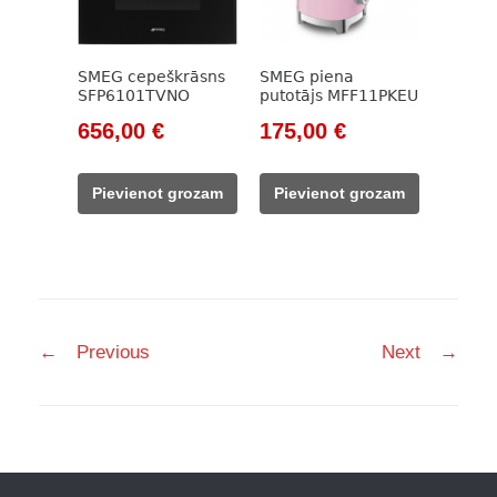
SMEG cepeškrāsns
SMEG piena
SFP6101TVNO
putotājs MFF11PKEU
Original
Current
Original
Current
656,00
€
175,00
€
price
price
price
price
was:
is:
was:
is:
Pievienot grozam
Pievienot grozam
1
656,00 €.
212,00 €.
175,00 €.
134,00 €.
Post
←
Previous
Next
→
navigation