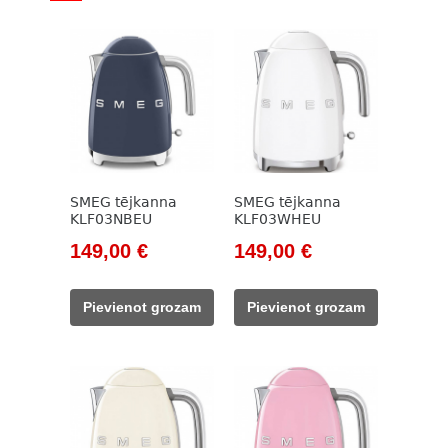
SMEG tējkanna
SMEG tējkanna
KLF03NBEU
KLF03WHEU
Original
Current
Original
Current
149,00
€
149,00
€
price
price
price
price
was:
is:
was:
is:
Pievienot grozam
Pievienot grozam
171,00 €.
149,00 €.
171,00 €.
149,00 €.