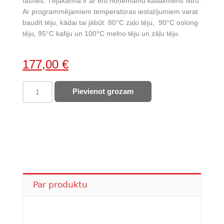
tasītēs. Tējakanna ir ar ērti noņemamu katlakmens filtru.
Ar programmējamiem temperatūras iestatījumiem varat
baudīt tēju, kādai tai jābūt: 80°C zaļo tēju, 90°C oolong
tēju, 95°C kafiju un 100°C melno tēju un zāļu tēju.
Original
Current
177,00
€
price
price
SMEG
Pievienot grozam
was:
is:
tējkanna
203,00 €.
177,00 €.
KLF04PGEU
quantity
Par produktu