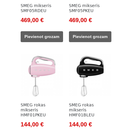
SMEG mikseris
SMEG mikseris
SMF05RDEU
SMF05PKEU
Original
Current
Original
Current
469,00
€
469,00
€
price
price
price
price
was:
is:
was:
is:
Pievienot grozam
Pievienot grozam
533,00 €.
469,00 €.
533,00 €.
469,00 €.
SMEG rokas
SMEG rokas
mikseris
mikseris
HMF01PKEU
HMF01BLEU
Original
Current
Original
Current
144,00
€
144,00
€
price
price
price
price