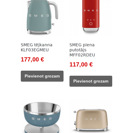
SMEG tējkanna
SMEG piena
KLF03EGMEU
putotājs
MFF02RDEU
Original
Current
177,00
€
Original
Current
117,00
€
price
price
price
price
was:
is:
Pievienot grozam
was:
is:
203,00 €.
177,00 €.
Pievienot grozam
133,00 €.
117,00 €.