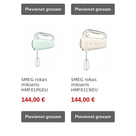
was:
is:
was:
is:
Pievienot grozam
Pievienot grozam
165,00 €.
144,00 €.
165,00 €.
144,00 €.
SMEG rokas
SMEG rokas
mikseris
mikseris
HMF01PGEU
HMF01CREU
Original
Current
Original
Current
144,00
€
144,00
€
price
price
price
price
was:
is:
was:
is:
Pievienot grozam
Pievienot grozam
165,00 €.
144,00 €.
178,00 €.
144,00 €.