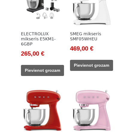
ELECTROLUX
SMEG mikseris
mikseris E5KM1-
SMF05WHEU
6GBP
Original
Current
469,00
€
Original
Current
265,00
€
price
price
price
price
was:
is:
Pievienot grozam
was:
is:
533,00 €.
469,00 €.
Pievienot grozam
365,00 €.
265,00 €.