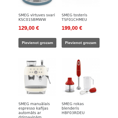
SMEG virtuves svari
SMEG tosteris
KSC01SBMWW
TSF01CHMEU
Original
Current
Original
Current
129,00
€
199,00
€
price
price
price
price
was:
is:
was:
is:
Pievienot grozam
Pievienot grozam
148,00 €.
129,00 €.
229,00 €.
199,00 €.
SMEG manuālais
SMEG rokas
espresso kafijas
blenderis
automāts ar
HBF03RDEU
dzirnaviņām