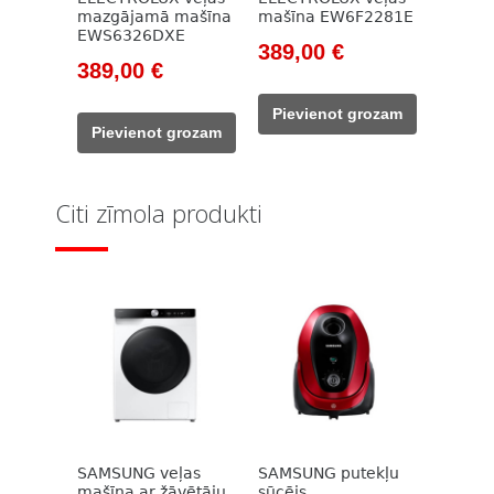
mazgājamā mašīna
mašīna EW6F2281E
EWS6326DXE
Original
Current
389,00
€
Original
Current
389,00
€
price
price
price
price
was:
is:
Pievienot grozam
was:
is:
560,00 €.
389,00 €.
Pievienot grozam
525,00 €.
389,00 €.
Citi zīmola produkti
SAMSUNG veļas
SAMSUNG putekļu
mašīna ar žāvētāju
sūcējs