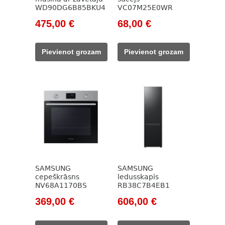
WD90DG6B85BKU4
VC07M25E0WR
Original
Current
Original
Current
475,00
€
68,00
€
price
price
price
price
was:
is:
was:
is:
Pievienot grozam
Pievienot grozam
712,00 €.
475,00 €.
98,00 €.
68,00 €.
SAMSUNG
SAMSUNG
cepeškrāsns
ledusskapis
NV68A1170BS
RB38C7B4EB1
Original
Current
Original
Current
369,00
€
606,00
€
price
price
price
price
was:
is:
was:
is: