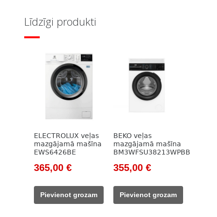
Līdzīgi produkti
ELECTROLUX veļas
BEKO veļas
mazgājamā mašīna
mazgājamā mašīna
EWS6426BE
BM3WFSU38213WPBB
Original
Current
Original
Current
365,00
€
355,00
€
price
price
price
price
was:
is:
was:
is:
Pievienot grozam
Pievienot grozam
471,00 €.
365,00 €.
785,00 €.
355,00 €.