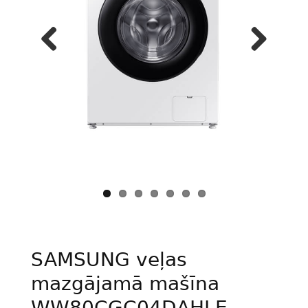
Previous
Next
SAMSUNG veļas
mazgājamā mašīna
WW80CGC04DAHLE