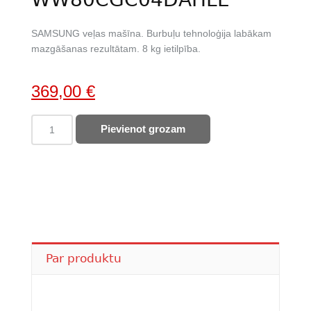
SAMSUNG veļas mašīna. Burbuļu tehnoloģija labākam
mazgāšanas rezultātam. 8 kg ietilpība.
Original
Current
369,00
€
price
price
SAMSUNG
Pievienot grozam
was:
is:
veļas
533,00 €.
369,00 €.
mazgājamā
mašīna
WW80CGC04DAHLE
quantity
Par produktu