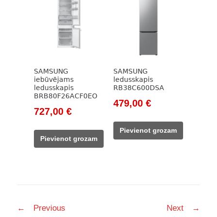
SAMSUNG
SAMSUNG
iebūvējams
ledusskapis
ledusskapis
RB38C600DSA
BRB80F26ACF0EO
Original
Current
479,00
€
Original
Current
727,00
€
price
price
price
price
was:
is:
Pievienot grozam
was:
is:
703,00 €.
479,00 €.
Pievienot grozam
861,00 €.
727,00 €.
Post
←
Previous
Next
→
navigation