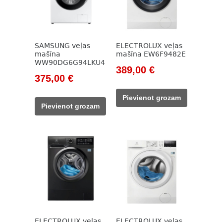
SAMSUNG veļas
ELECTROLUX veļas
mašīna
mašīna EW6F9482E
WW90DG6G94LKU4
Original
Current
389,00
€
Original
Current
375,00
€
price
price
price
price
was:
is:
Pievienot grozam
was:
is:
524,00 €.
389,00 €.
Pievienot grozam
614,00 €.
375,00 €.
ELECTROLUX veļas
ELECTROLUX veļas