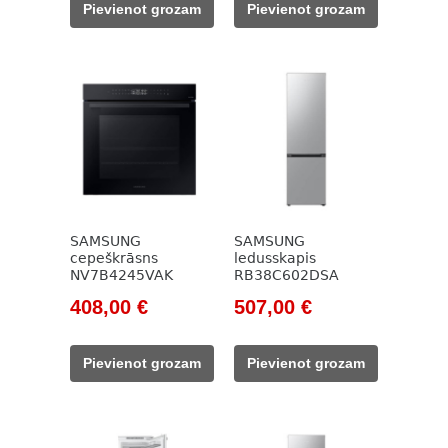
Pievienot grozam
Pievienot grozam
499,00 €.
369,00 €.
828,00 €.
606,00 €.
SAMSUNG
SAMSUNG
cepeškrāsns
ledusskapis
NV7B4245VAK
RB38C602DSA
Original
Current
Original
Current
408,00
€
507,00
€
price
price
price
price
was:
is:
was:
is:
Pievienot grozam
Pievienot grozam
493,00 €.
408,00 €.
686,00 €.
507,00 €.