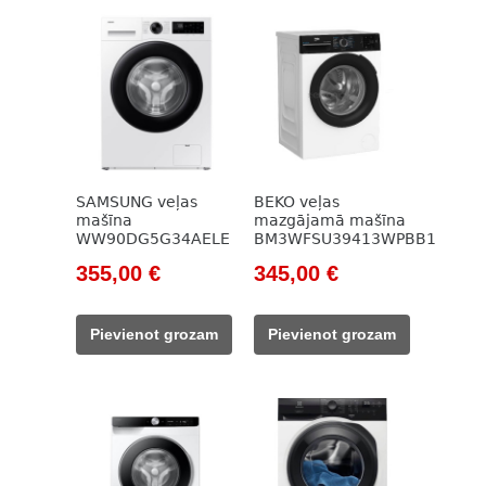
SAMSUNG veļas
BEKO veļas
mašīna
mazgājamā mašīna
WW90DG5G34AELE
BM3WFSU39413WPBB1
Original
Current
Original
Current
355,00
€
345,00
€
price
price
price
price
was:
is:
was:
is:
Pievienot grozam
Pievienot grozam
523,00 €.
355,00 €.
785,00 €.
345,00 €.