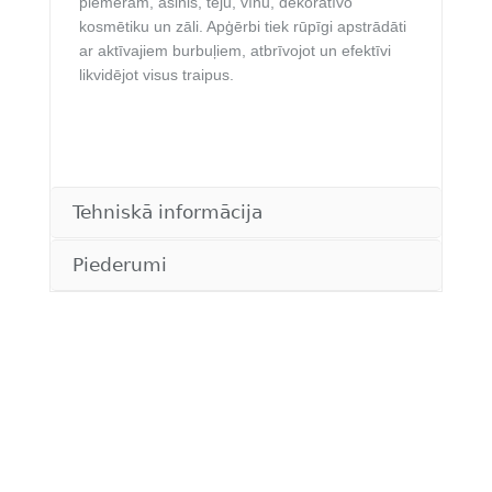
piemēram, asinis, tēju, vīnu, dekoratīvo
kosmētiku un zāli. Apģērbi tiek rūpīgi apstrādāti
ar aktīvajiem burbuļiem, atbrīvojot un efektīvi
likvidējot visus traipus.
Tehniskā informācija
Piederumi