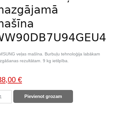
mazgājamā
mašīna
WW90DB7U94GEU4
MSUNG veļas mašīna. Burbuļu tehnoloģija labākam
gāšanas rezultātam. 9 kg ietilpība.
iginal
Current
38,00
€
ice
price
MSUNG
Pievienot grozam
as:
is:
as
36,00 €.
538,00 €.
šīna
90DB7U94GEU4
ntity