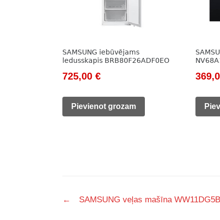
SAMSUNG iebūvējams
SAMSU
ledusskapis BRB80F26ADF0EO
NV68A
Original
Current
Origi
725,00
€
369,
price
price
price
was:
is:
was:
Pievienot grozam
Pie
1
725,00 €.
499,0
065,00 €.
Post
←
SAMSUNG veļas mašīna WW11DG5
navigation