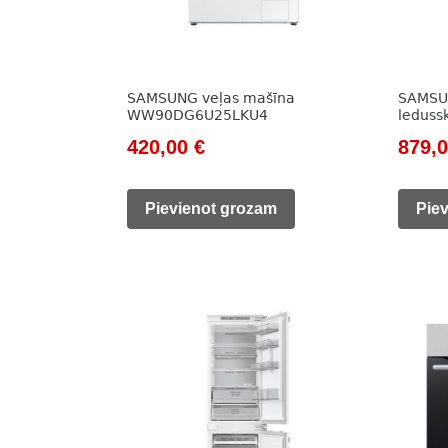
SAMSUNG veļas mašīna
SAMSU
WW90DG6U25LKU4
ledus
Original
Current
Origi
420,00
€
879,
price
price
price
was:
is:
was:
Pievienot grozam
Pie
610,00 €.
420,00 €.
1
199,0