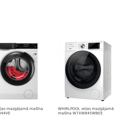
eļas mazgājamā mašīna
WHIRLPOOL veļas mazgājamā
844VE
mašīna W7XW845WBEE