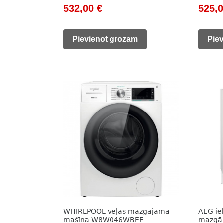
Original
Current
Origi
532,00
€
525,
price
price
price
was:
is:
was:
Pievienot grozam
Pie
766,00 €.
532,00 €.
853,0
WHIRLPOOL veļas mazgājamā
AEG ie
mašīna W8W046WBEE
mazgā