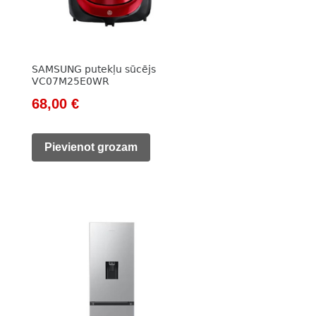
SAMSUNG putekļu sūcējs
VC07M25E0WR
Original
Current
68,00
€
price
price
was:
is:
Pievienot grozam
98,00 €.
68,00 €.