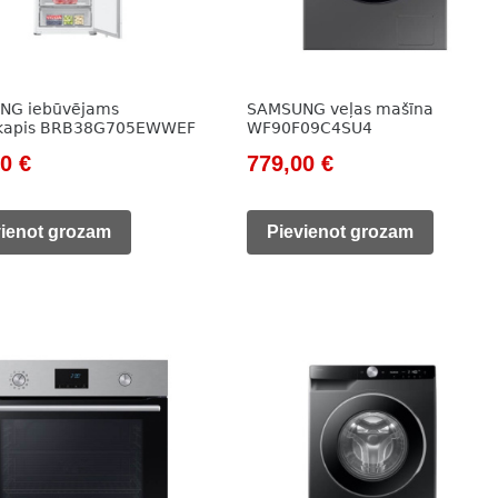
NG iebūvējams
SAMSUNG veļas mašīna
skapis BRB38G705EWWEF
WF90F09C4SU4
nal
Current
Original
Current
00
€
779,00
€
price
price
price
is:
was:
is:
vienot grozam
Pievienot grozam
879,00 €.
1
779,00 €.
0 €.
144,00 €.