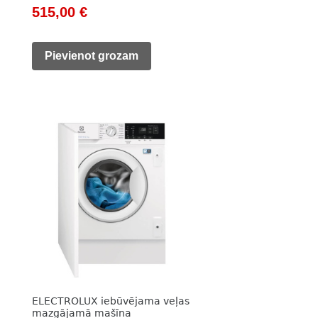
Original
Current
515,00
€
price
price
was:
is:
Pievienot grozam
745,00 €.
515,00 €.
ELECTROLUX iebūvējama veļas
mazgājamā mašīna