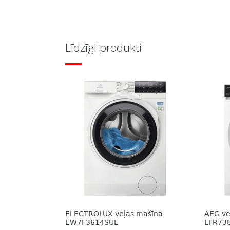
Līdzīgi produkti
ELECTROLUX veļas mašīna
AEG v
EW7F3614SUE
LFR73