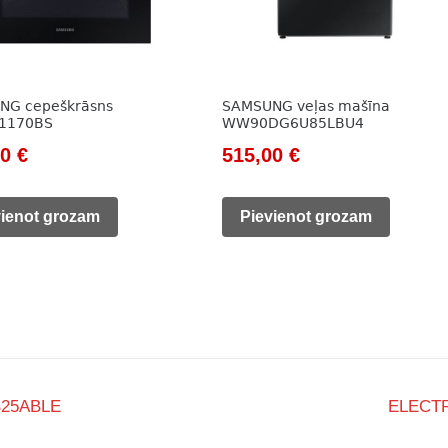
NG cepeškrāsns
SAMSUNG veļas mašīna
1170BS
WW90DG6U85LBU4
nal
Current
Original
Current
00
€
515,00
€
price
price
price
is:
was:
is:
vienot grozam
Pievienot grozam
0 €.
369,00 €.
745,00 €.
515,00 €.
B25ABLE
ELECTR