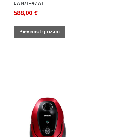
EWN7F447WI
Original
Current
588,00
€
price
price
was:
is:
Pievienot grozam
824,00 €.
588,00 €.