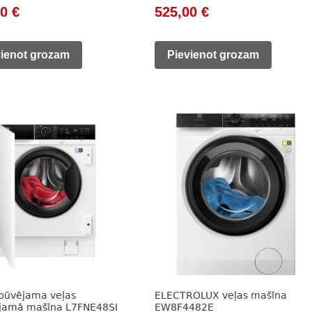
nal
Current
Original
Current
00
€
525,00
€
price
price
price
is:
was:
is:
vienot grozam
Pievienot grozam
0 €.
525,00 €.
697,00 €.
525,00 €.
būvējama veļas
ELECTROLUX veļas mašīna
jamā mašīna L7FNE48SI
EW8F4482E