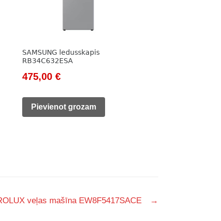
SAMSUNG ledusskapis
RB34C632ESA
Original
Current
475,00
€
price
price
was:
is:
Pievienot grozam
585,00 €.
475,00 €.
OLUX veļas mašīna EW8F5417SACE
→