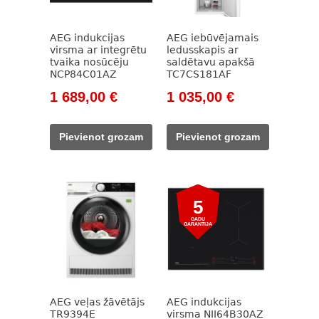
AEG indukcijas
AEG iebūvējamais
virsma ar integrētu
ledusskapis ar
tvaika nosūcēju
saldētavu apakšā
NCP84C01AZ
TC7CS181AF
Original
Current
Original
Current
1 689,00
€
1 035,00
€
price
price
price
price
was:
is:
was:
is:
Pievienot grozam
Pievienot grozam
2
1
1
1
245,00 €.
689,00 €.
363,00 €.
035,00 €.
5
GADU
GARANTIJA
AEG veļas žāvētājs
AEG indukcijas
TR9394E
virsma NII64B30AZ