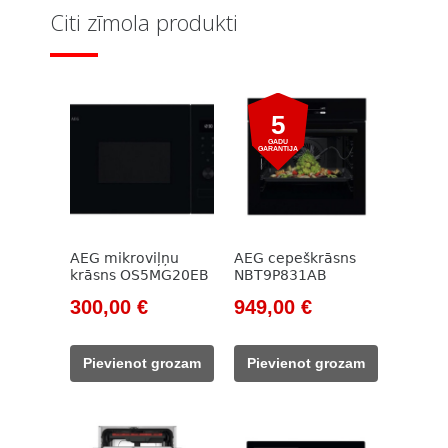
Citi zīmola produkti
5
GADU
GARANTIJA
AEG mikroviļņu
AEG cepeškrāsns
krāsns OS5MG20EB
NBT9P831AB
Original
Current
Original
Current
300,00
€
949,00
€
price
price
price
price
was:
is:
was:
is:
Pievienot grozam
Pievienot grozam
433,00 €.
300,00 €.
1
949,00 €.
119,00 €.