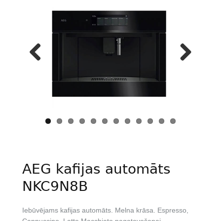
Previous
Next
AEG kafijas automāts
NKC9N8B
Iebūvējams kafijas automāts. Melna krāsa. Espresso,