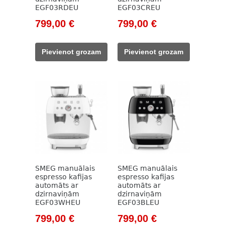
EGF03RDEU
EGF03CREU
Original
Current
Original
Current
799,00
€
799,00
€
price
price
price
price
was:
is:
was:
is:
Pievienot grozam
Pievienot grozam
911,00 €.
799,00 €.
911,00 €.
799,00 €.
SMEG manuālais
SMEG manuālais
espresso kafijas
espresso kafijas
automāts ar
automāts ar
dzirnaviņām
dzirnaviņām
EGF03WHEU
EGF03BLEU
Original
Current
Original
Current
799,00
€
799,00
€