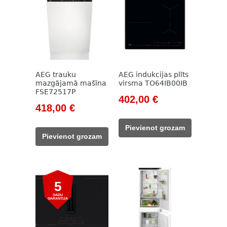
AEG trauku
AEG indukcijas plīts
mazgājamā mašīna
virsma TO64IB00IB
FSE72517P
Original
Current
402,00
€
Original
Current
418,00
€
price
price
price
price
was:
is:
Pievienot grozam
was:
is:
580,00 €.
402,00 €.
Pievienot grozam
645,00 €.
418,00 €.
5
GADU
GARANTIJA