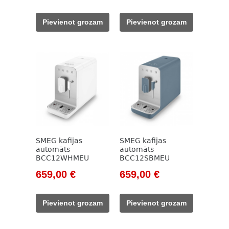
price
price
price
price
was:
is:
was:
is:
Pievienot grozam
Pievienot grozam
911,00 €.
799,00 €.
911,00 €.
799,00 €.
SMEG kafijas
SMEG kafijas
automāts
automāts
BCC12WHMEU
BCC12SBMEU
Original
Current
Original
Current
659,00
€
659,00
€
price
price
price
price
was:
is:
was:
is:
Pievienot grozam
Pievienot grozam
777,00 €.
659,00 €.
777,00 €.
659,00 €.