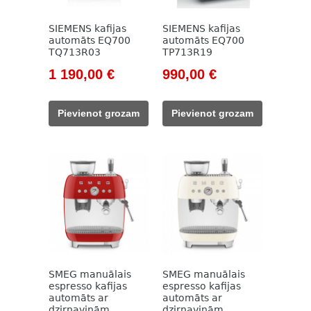
SIEMENS kafijas
SIEMENS kafijas
automāts EQ700
automāts EQ700
TQ713R03
TP713R19
Original
Current
Original
Current
1 190,00
€
990,00
€
price
price
price
price
was:
is:
was:
is:
Pievienot grozam
Pievienot grozam
1
1
1
990,00 €.
300,00 €.
190,00 €.
100,00 €.
SMEG manuālais
SMEG manuālais
espresso kafijas
espresso kafijas
automāts ar
automāts ar
dzirnaviņām
dzirnaviņām