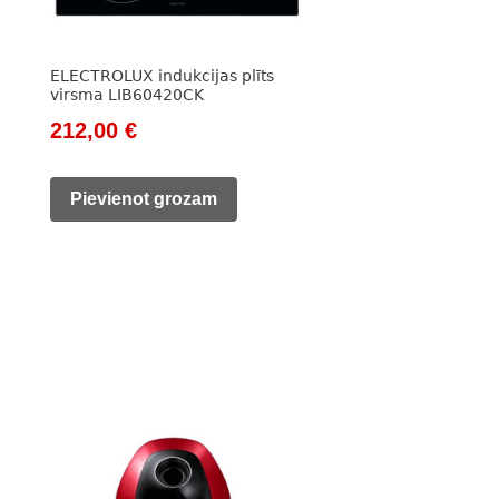
ELECTROLUX indukcijas plīts
virsma LIB60420CK
Original
Current
212,00
€
price
price
was:
is:
Pievienot grozam
325,00 €.
212,00 €.