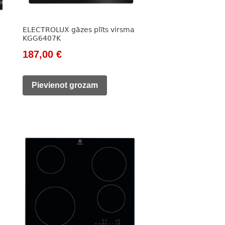
ELECTROLUX gāzes plīts virsma
KGG6407K
Original
Current
187,00
€
price
price
was:
is:
Pievienot grozam
266,00 €.
187,00 €.