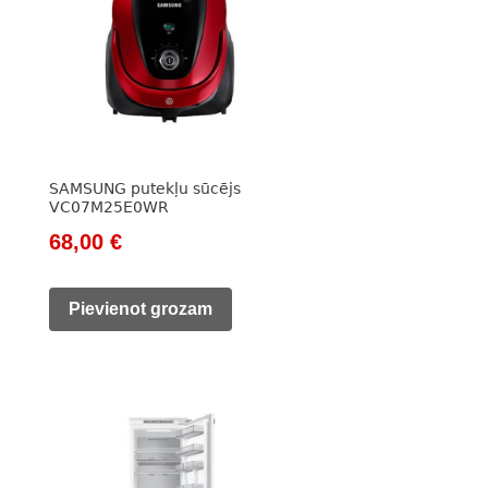
SAMSUNG putekļu sūcējs
VC07M25E0WR
Original
Current
68,00
€
price
price
was:
is:
Pievienot grozam
98,00 €.
68,00 €.