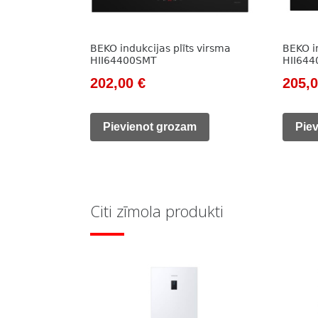
BEKO indukcijas plīts virsma
BEKO in
HII64400SMT
HII64
Original
Current
Origi
202,00
€
205,
price
price
price
was:
is:
was:
Pievienot grozam
Pie
890,00 €.
202,00 €.
785,0
Citi zīmola produkti