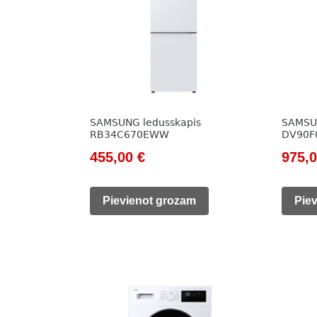
SAMSUNG ledusskapis
SAMSUN
RB34C670EWW
DV90F
Original
Current
Origi
455,00
€
975,
price
price
price
was:
is:
was:
Pievienot grozam
Pie
615,00 €.
455,00 €.
1
385,0