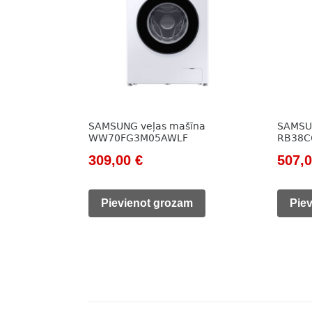
SAMSUNG veļas mašīna
SAMSUN
WW70FG3M05AWLF
RB38C
Original
Current
Origi
309,00
€
507,
price
price
price
was:
is:
was:
Pievienot grozam
Pie
422,00 €.
309,00 €.
686,0