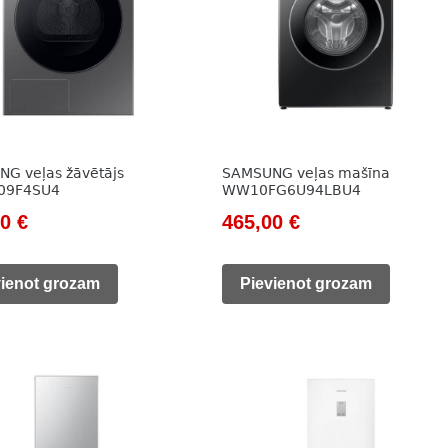
G veļas žāvētājs
SAMSUNG veļas mašīna
09F4SU4
WW10FG6U94LBU4
nal
Current
Original
Current
00
€
465,00
€
price
price
price
is:
was:
is:
vienot grozam
Pievienot grozam
975,00 €.
658,00 €.
465,00 €.
0 €.