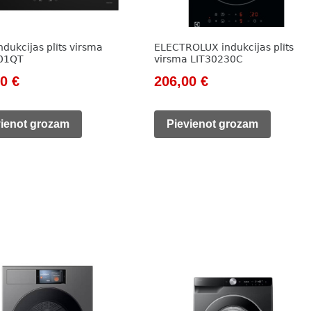
dukcijas plīts virsma
ELECTROLUX indukcijas plīts
401QT
virsma LIT30230C
nal
Current
Original
Current
00
€
206,00
€
price
price
price
is:
was:
is:
vienot grozam
Pievienot grozam
0 €.
205,00 €.
319,00 €.
206,00 €.