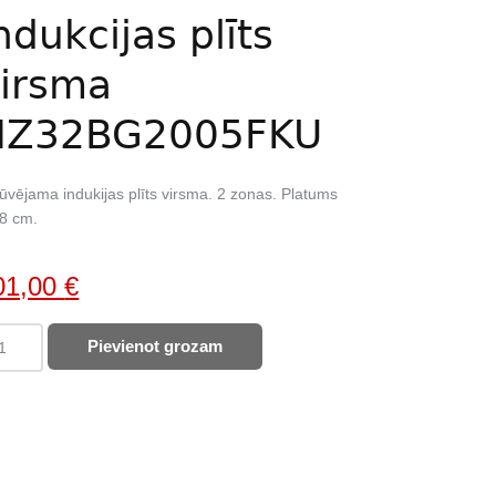
ndukcijas plīts
irsma
NZ32BG2005FKU
ūvējama indukijas plīts virsma. 2 zonas. Platums
8 cm.
iginal
Current
01,00
€
ice
price
MSUNG
Pievienot grozam
as:
is:
ukcijas
20,00 €.
201,00 €.
s
sma
32BG2005FKU
ntity