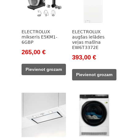
ELECTROLUX
ELECTROLUX
mikseris E5KM1-
augšas ielādes
6GBP
veļas mašīna
EW6T3372E
Original
Current
265,00
€
Original
Current
393,00
€
price
price
price
price
was:
is:
Pievienot grozam
was:
is:
365,00 €.
265,00 €.
Pievienot grozam
573,00 €.
393,00 €.