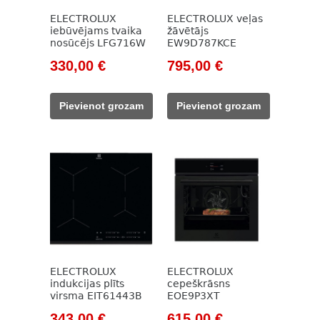
ELECTROLUX
ELECTROLUX veļas
iebūvējams tvaika
žāvētājs
nosūcējs LFG716W
EW9D787KCE
Original
Current
Original
Current
330,00
€
795,00
€
price
price
price
price
was:
is:
was:
is:
Pievienot grozam
Pievienot grozam
504,00 €.
330,00 €.
1
795,00 €.
147,00 €.
ELECTROLUX
ELECTROLUX
indukcijas plīts
cepeškrāsns
virsma EIT61443B
EOE9P3XT
Original
Current
Original
Current
343,00
€
615,00
€