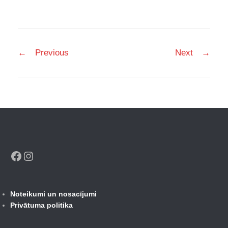
Post
←
Previous
Next
→
navigation
Facebook
Instagram
Noteikumi un nosacījumi
Privātuma politika