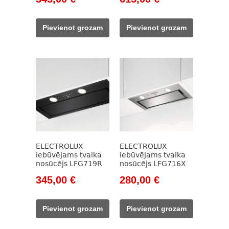
price
price
price
price
was:
is:
was:
is:
Pievienot grozam
Pievienot grozam
540,00 €.
343,00 €.
1
615,00 €.
021,00 €.
ELECTROLUX
ELECTROLUX
iebūvējams tvaika
iebūvējams tvaika
nosūcējs LFG719R
nosūcējs LFG716X
Original
Current
Original
Current
345,00
€
280,00
€
price
price
price
price
was:
is:
was:
is:
Pievienot grozam
Pievienot grozam
473,00 €.
345,00 €.
467,00 €.
280,00 €.