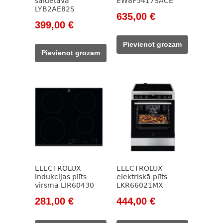
saldētava
EW8F5417SACE
LYB2AE82S
Original
Current
635,00
€
Original
Current
399,00
€
price
price
price
price
was:
is:
Pievienot grozam
was:
is:
914,00 €.
635,00 €.
Pievienot grozam
525,00 €.
399,00 €.
ELECTROLUX
ELECTROLUX
indukcijas plīts
elektriskā plīts
virsma LIR60430
LKR66021MX
Original
Current
Original
Current
281,00
€
444,00
€
price
price
price
price