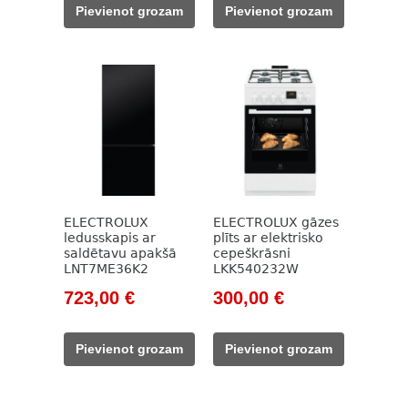
was:
is:
was:
is:
Pievienot grozam
Pievienot grozam
425,00 €.
281,00 €.
657,00 €.
444,00 €.
ELECTROLUX
ELECTROLUX gāzes
ledusskapis ar
plīts ar elektrisko
saldētavu apakšā
cepeškrāsni
LNT7ME36K2
LKK540232W
Original
Current
Original
Current
723,00
€
300,00
€
price
price
price
price
was:
is:
was:
is:
Pievienot grozam
Pievienot grozam
987,00 €.
723,00 €.
415,00 €.
300,00 €.