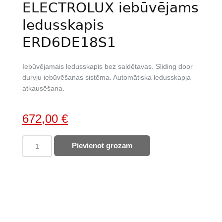
ELECTROLUX iebūvējams
ledusskapis
ERD6DE18S1
Iebūvējamais ledusskapis bez saldētavas. Sliding door
durvju iebūvēšanas sistēma. Automātiska ledusskapja
atkausēšana.
Original
Current
672,00
€
price
price
ELECTROLUX
Pievienot grozam
was:
is:
iebūvējams
903,00 €.
672,00 €.
ledusskapis
ERD6DE18S1
quantity