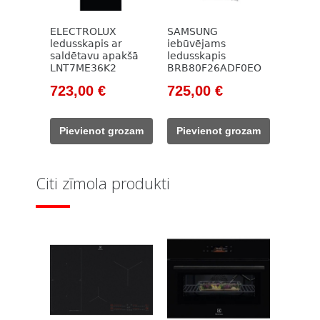
ELECTROLUX
SAMSUNG
ledusskapis ar
iebūvējams
saldētavu apakšā
ledusskapis
LNT7ME36K2
BRB80F26ADF0EO
Original
Current
Original
Current
723,00
€
725,00
€
price
price
price
price
was:
is:
was:
is:
Pievienot grozam
Pievienot grozam
987,00 €.
723,00 €.
1
725,00 €.
065,00 €.
Citi zīmola produkti