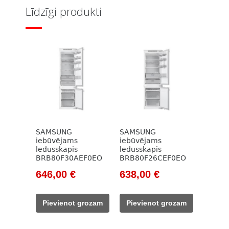
Līdzīgi produkti
SAMSUNG
SAMSUNG
iebūvējams
iebūvējams
ledusskapis
ledusskapis
BRB80F30AEF0EO
BRB80F26CEF0EO
Original
Current
Original
Current
646,00
€
638,00
€
price
price
price
price
was:
is:
was:
is:
Pievienot grozam
Pievienot grozam
1
646,00 €.
993,00 €.
638,00 €.
065,00 €.