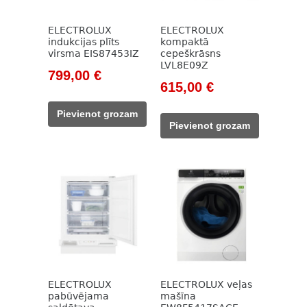
ELECTROLUX
ELECTROLUX
indukcijas plīts
kompaktā
virsma EIS87453IZ
cepeškrāsns
LVL8E09Z
Original
Current
799,00
€
Original
Current
615,00
€
price
price
price
price
was:
is:
Pievienot grozam
was:
is:
1
799,00 €.
Pievienot grozam
885,00 €.
615,00 €.
048,00 €.
ELECTROLUX
ELECTROLUX veļas
pabūvējama
mašīna