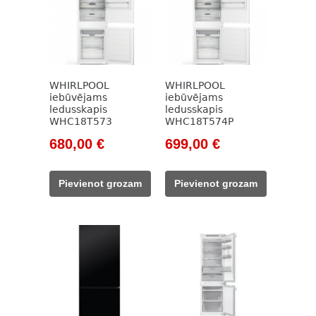
WHIRLPOOL
WHIRLPOOL
iebūvējams
iebūvējams
ledusskapis
ledusskapis
WHC18T573
WHC18T574P
Original
Current
Original
Current
680,00
€
699,00
€
price
price
price
price
was:
is:
was:
is:
Pievienot grozam
Pievienot grozam
913,00 €.
680,00 €.
972,00 €.
699,00 €.