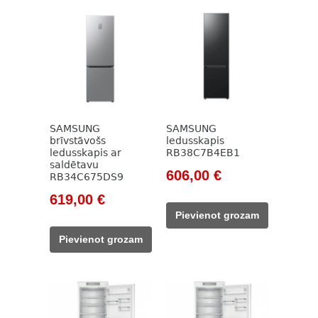
SAMSUNG
SAMSUNG
brīvstāvošs
ledusskapis
ledusskapis ar
RB38C7B4EB1
saldētavu
Original
Current
606,00
€
RB34C675DS9
price
price
Original
Current
619,00
€
was:
is:
price
price
Pievienot grozam
828,00 €.
606,00 €.
was:
is:
Pievienot grozam
799,00 €.
619,00 €.