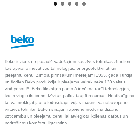
Beko ir viens no pasaulē vadošajiem sadzīves tehnikas zīmoliem,
kas apvieno inovatīvas tehnoloģijas, energoefektivitāti un
pieejamu cenu. Zīmola pirmsākumi meklējami 1955. gadā Turcijā,
un šodien Beko produkcija ir pieejama vairāk nekā 130 valstīs
visā pasaulē. Beko filozofijas pamatā ir vēlme radīt tehnoloģijas,
kas atvieglo ikdienas dzīvi un palīdz taupīt resursus. Neatkarīgi no
tā, vai meklējat jaunu ledusskapi, veļas mašīnu vai iebūvējamo
virtuves tehniku, Beko risinājumi apvieno modernu dizainu,
uzticamību un pieejamu cenu, lai atvieglotu ikdienas darbus un
nodrošinātu komfortu ilgtermiņā.