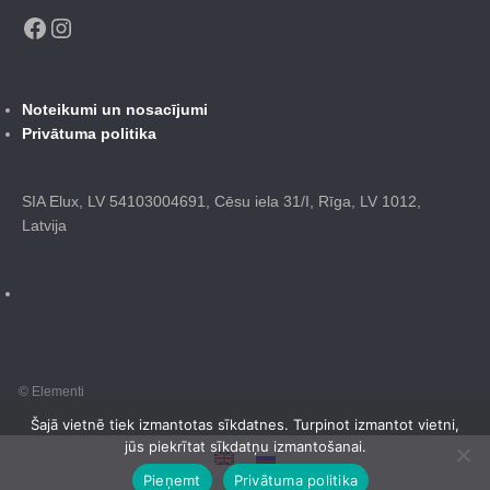
Facebook
Instagram
Noteikumi un nosacījumi
Privātuma politika
SIA Elux, LV 54103004691, Cēsu iela 31/I, Rīga, LV 1012,
Latvija
© Elementi
Šajā vietnē tiek izmantotas sīkdatnes. Turpinot izmantot vietni,
jūs piekrītat sīkdatņu izmantošanai.
Pieņemt
Privātuma politika