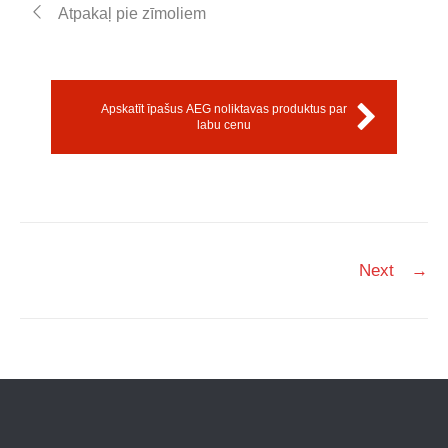
Atpakaļ pie zīmoliem
Apskatīt īpašus AEG noliktavas produktus par
labu cenu
Post
Next
→
navigation