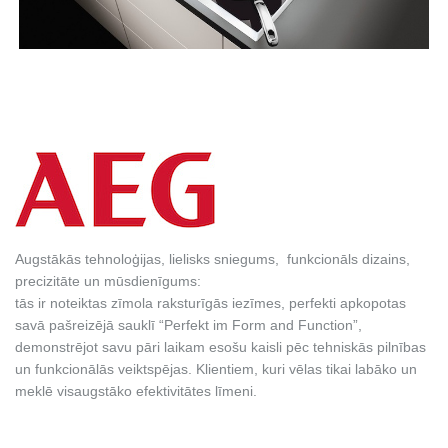
Augstākās tehnoloģijas, lielisks sniegums, funkcionāls dizains,
precizitāte un mūsdienīgums:
tās ir noteiktas zīmola raksturīgās iezīmes, perfekti apkopotas
savā pašreizējā sauklī “Perfekt im Form and Function”,
demonstrējot savu pāri laikam esošu kaisli pēc tehniskās pilnības
un funkcionālās veiktspējas. Klientiem, kuri vēlas tikai labāko un
meklē visaugstāko efektivitātes līmeni.