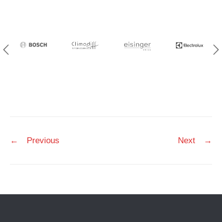
Post
←
Previous
Next
→
navigation