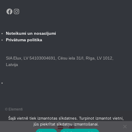
Facebook
Instagram
Noteikumi un nosacījumi
Privātuma politika
SIA Elux, LV 54103004691, Cēsu iela 31/I, Rīga, LV 1012,
Latvija
© Elementi
Šajā vietnē tiek izmantotas sīkdatnes. Turpinot izmantot vietni,
jūs piekrītat sīkdatņu izmantošanai.