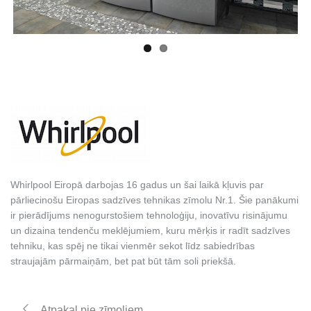
Whirlpool Eiropā darbojas 16 gadus un šai laikā kļuvis par
pārliecinošu Eiropas sadzīves tehnikas zīmolu Nr.1. Šie panākumi
ir pierādījums nenogurstošiem tehnoloģiju, inovatīvu risinājumu
un dizaina tendenču meklējumiem, kuru mērķis ir radīt sadzīves
tehniku, kas spēj ne tikai vienmēr sekot līdz sabiedrības
straujajām pārmaiņām, bet pat būt tām soli priekšā.
Atpakaļ pie zīmoliem