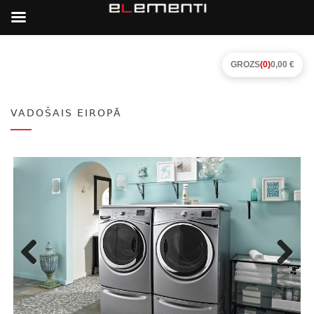
GROZS
(0)
0,00 €
VADOŠAIS EIROPĀ
Previous
Next