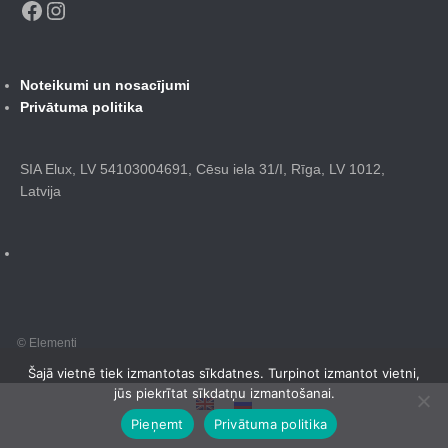
Noteikumi un nosacījumi
Privātuma politika
SIA Elux, LV 54103004691, Cēsu iela 31/I, Rīga, LV 1012,
Latvija
© Elementi
Šajā vietnē tiek izmantotas sīkdatnes. Turpinot izmantot vietni,
jūs piekrītat sīkdatņu izmantošanai.
Pieņemt
Privātuma politika