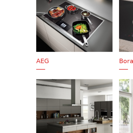
AEG
Bor