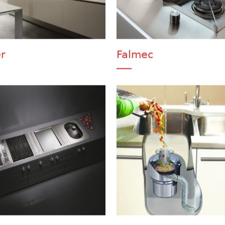
r
Falmec