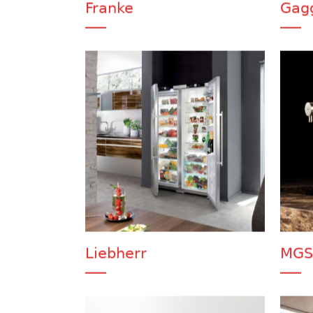
Franke
Gag
Liebherr
MGS