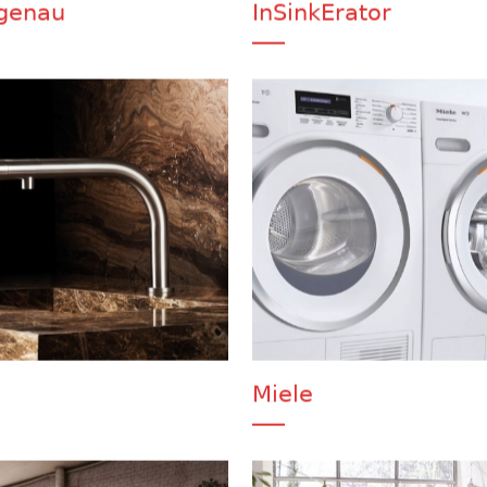
genau
InSinkErator
Miele