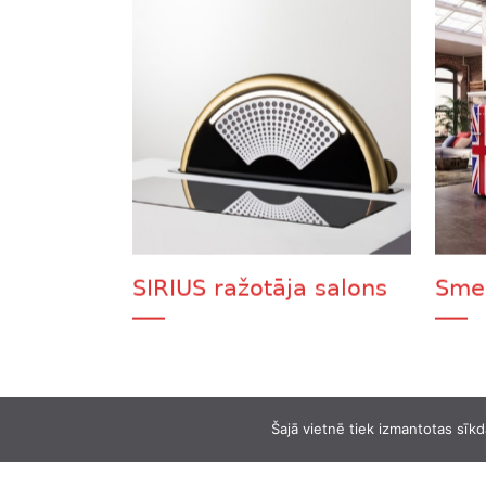
SIRIUS ražotāja salons
Sme
Šajā vietnē tiek izmantotas sīkd