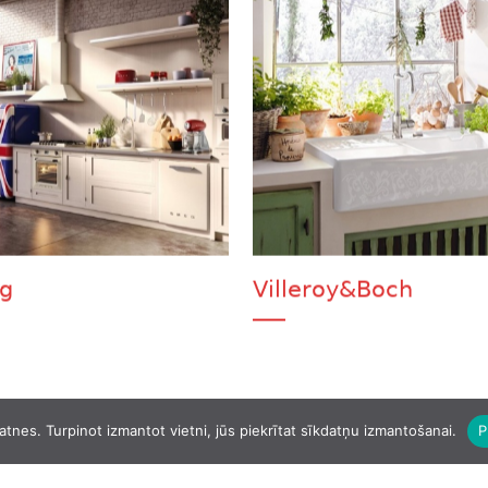
g
Villeroy&Boch
atnes. Turpinot izmantot vietni, jūs piekrītat sīkdatņu izmantošanai.
P