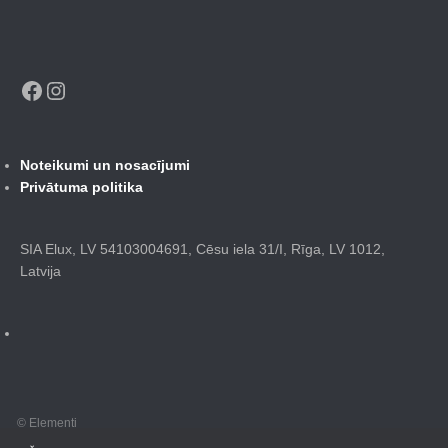
Facebook
Instagram
Noteikumi un nosacījumi
Privātuma politika
SIA Elux, LV 54103004691, Cēsu iela 31/I, Rīga, LV 1012,
Latvija
© Elementi