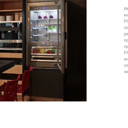
И
к
F
л
ре
п
п
F
и
х
за