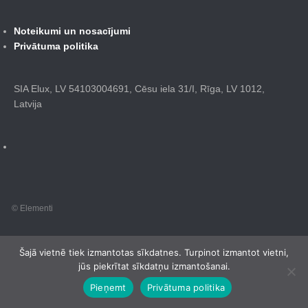
Noteikumi un nosacījumi
Privātuma politika
SIA Elux, LV 54103004691, Cēsu iela 31/I, Rīga, LV 1012,
Latvija
© Elementi
Šajā vietnē tiek izmantotas sīkdatnes. Turpinot izmantot vietni,
jūs piekrītat sīkdatņu izmantošanai.
Pieņemt
Privātuma politika