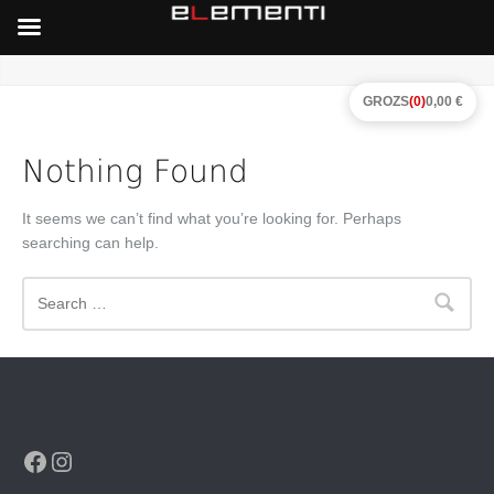
GROZS
(0)
0,00 €
Nothing Found
It seems we can’t find what you’re looking for. Perhaps
searching can help.
Search
Facebook
Instagram