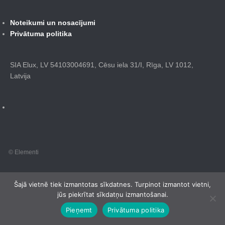
Noteikumi un nosacījumi
Privātuma politika
SIA Elux, LV 54103004691, Cēsu iela 31/I, Rīga, LV 1012,
Latvija
© Elementi
Šajā vietnē tiek izmantotas sīkdatnes. Turpinot izmantot vietni,
jūs piekrītat sīkdatņu izmantošanai.
Pieņemt
Privātuma politika