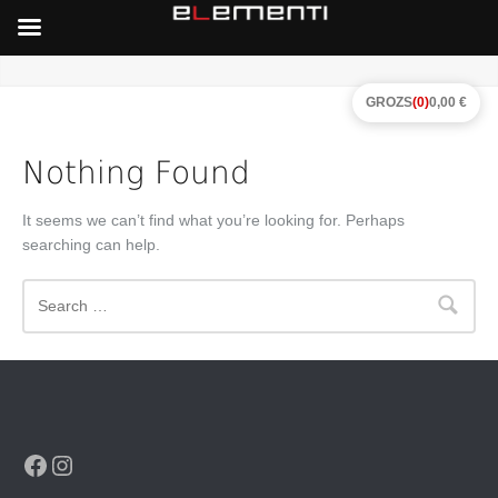
GROZS
(0)
0,00 €
Nothing Found
It seems we can’t find what you’re looking for. Perhaps
searching can help.
Search
Facebook
Instagram