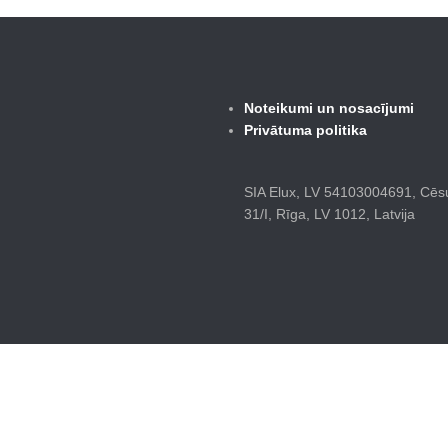
Noteikumi un nosacījumi
Privātuma politika
SIA Elux, LV 54103004691, Cēsu
31/I, Rīga, LV 1012, Latvija