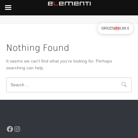
GROZS
(0)
0,00 €
Nothing Found
It seems we can’t find what you’re looking for. Perhaps
searching can help.
Search
Facebook
Instagram