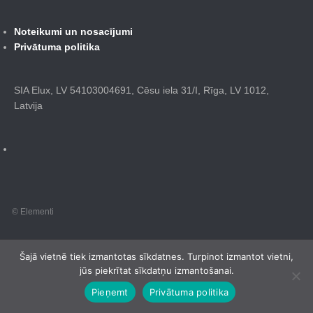
Noteikumi un nosacījumi
Privātuma politika
SIA Elux, LV 54103004691, Cēsu iela 31/I, Rīga, LV 1012,
Latvija
© Elementi
Šajā vietnē tiek izmantotas sīkdatnes. Turpinot izmantot vietni,
jūs piekrītat sīkdatņu izmantošanai.
Pieņemt
Privātuma politika