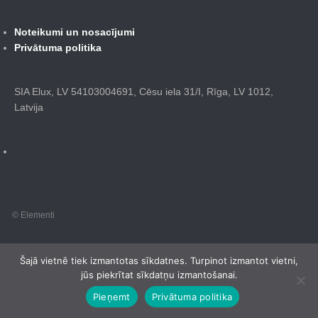
Noteikumi un nosacījumi
Privātuma politika
SIA Elux, LV 54103004691, Cēsu iela 31/I, Rīga, LV 1012,
Latvija
© Elementi
Šajā vietnē tiek izmantotas sīkdatnes. Turpinot izmantot vietni,
jūs piekrītat sīkdatņu izmantošanai.
Pieņemt
Privātuma politika