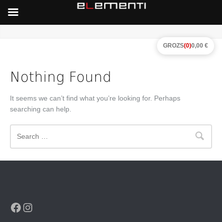
GROZS
(0)
0,00 €
Nothing Found
It seems we can’t find what you’re looking for. Perhaps
searching can help.
Search
Facebook
Instagram