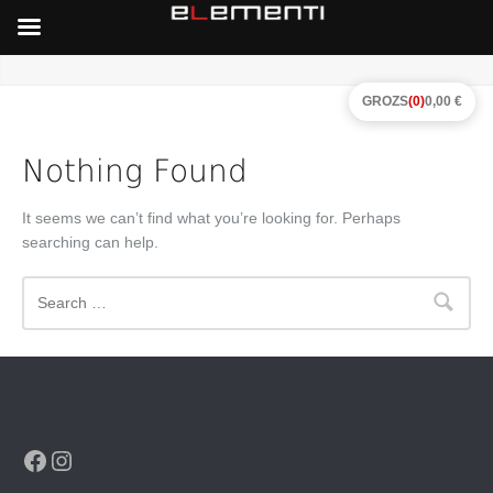
GROZS
(0)
0,00 €
Nothing Found
It seems we can’t find what you’re looking for. Perhaps
searching can help.
Search
Facebook
Instagram