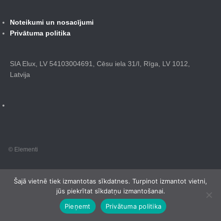
Noteikumi un nosacījumi
Privātuma politika
SIA Elux, LV 54103004691, Cēsu iela 31/I, Rīga, LV 1012,
Latvija
© Elementi
Šajā vietnē tiek izmantotas sīkdatnes. Turpinot izmantot vietni,
jūs piekrītat sīkdatņu izmantošanai.
Pieņemt
Privātuma politika