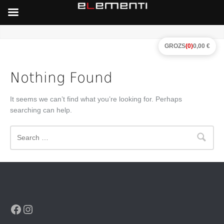
GROZS
(0)
0,00 €
Nothing Found
It seems we can’t find what you’re looking for. Perhaps
searching can help.
Search
Facebook
Instagram