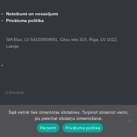
Noteikumi un nosacījumi
Privātuma politika
SIA Elux, LV 54103004691, Cēsu iela 31/I, Rīga, LV 1012,
Latvija
© Elementi
Šajā vietnē tiek izmantotas sīkdatnes. Turpinot izmantot vietni,
jūs piekrītat sīkdatņu izmantošanai.
Pieņemt
Privātuma politika