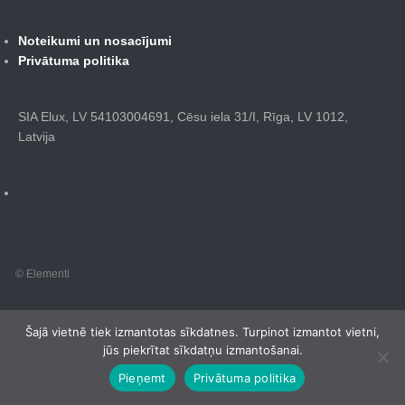
Noteikumi un nosacījumi
Privātuma politika
SIA Elux, LV 54103004691, Cēsu iela 31/I, Rīga, LV 1012,
Latvija
© Elementi
Šajā vietnē tiek izmantotas sīkdatnes. Turpinot izmantot vietni,
jūs piekrītat sīkdatņu izmantošanai.
Pieņemt
Privātuma politika