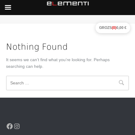
GROZS
(0)
0,00 €
Nothing Found
It seems we can’t find what you’re looking for. Perhaps
searching can help.
Search
Facebook
Instagram