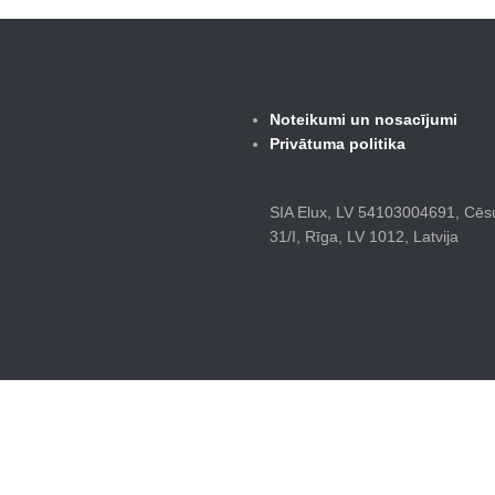
Noteikumi un nosacījumi
Privātuma politika
SIA Elux, LV 54103004691, Cēsu
31/I, Rīga, LV 1012, Latvija