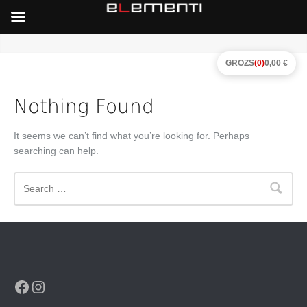
GROZS
(0)
0,00 €
Nothing Found
It seems we can’t find what you’re looking for. Perhaps
searching can help.
Search
Facebook
Instagram