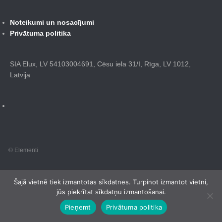
Noteikumi un nosacījumi
Privātuma politika
SIA Elux, LV 54103004691, Cēsu iela 31/I, Rīga, LV 1012,
Latvija
© Elementi
Šajā vietnē tiek izmantotas sīkdatnes. Turpinot izmantot vietni,
jūs piekrītat sīkdatņu izmantošanai.
Pieņemt
Privātuma politika