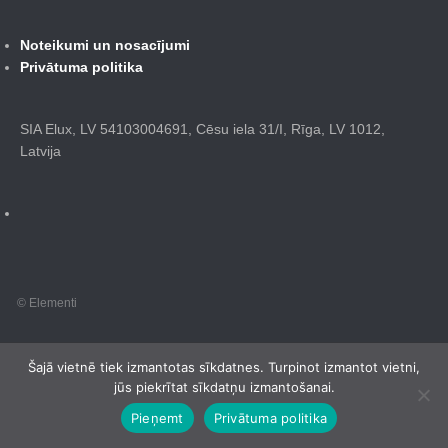
Noteikumi un nosacījumi
Privātuma politika
SIA Elux, LV 54103004691, Cēsu iela 31/I, Rīga, LV 1012,
Latvija
© Elementi
Šajā vietnē tiek izmantotas sīkdatnes. Turpinot izmantot vietni,
jūs piekrītat sīkdatņu izmantošanai.
Pieņemt
Privātuma politika