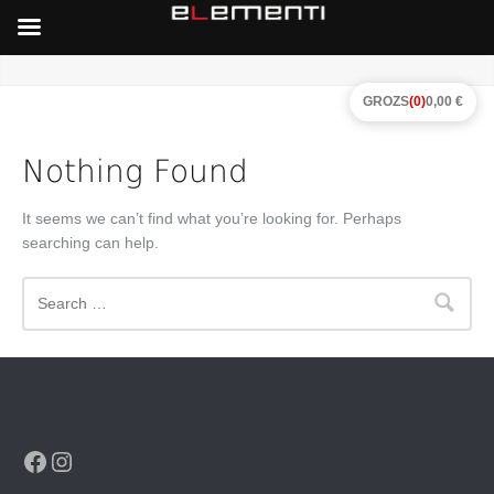
GROZS
(0)
0,00 €
Nothing Found
It seems we can’t find what you’re looking for. Perhaps
searching can help.
Search
Facebook
Instagram