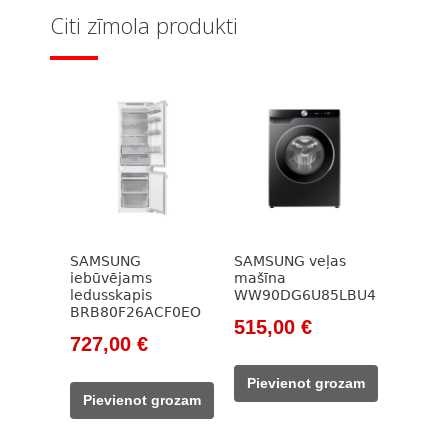
Citi zīmola produkti
SAMSUNG
SAMSUNG veļas
iebūvējams
mašīna
ledusskapis
WW90DG6U85LBU4
BRB80F26ACF0EO
Original
Current
515,00
€
Original
Current
727,00
€
price
price
price
price
was:
is:
Pievienot grozam
was:
is:
745,00 €.
515,00 €.
Pievienot grozam
861,00 €.
727,00 €.