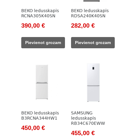
BEKO ledusskapis
BEKO ledusskapis
RCNA305K40SN
RDSA240K40SN
Original
Current
Original
Current
390,00
€
282,00
€
price
price
price
price
was:
is:
was:
is:
Pievienot grozam
Pievienot grozam
785,00 €.
390,00 €.
785,00 €.
282,00 €.
BEKO ledusskapis
SAMSUNG
B3RCNA344HW1
ledusskapis
RB34C670EWW
Original
Current
450,00
€
Original
Current
455,00
€
price
price