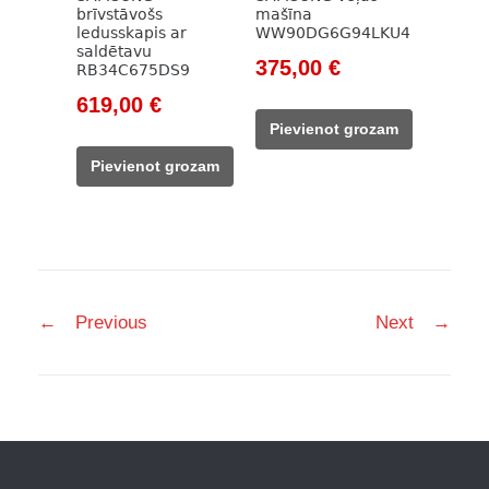
brīvstāvošs
mašīna
ledusskapis ar
WW90DG6G94LKU4
saldētavu
Original
Current
375,00
€
RB34C675DS9
price
price
Original
Current
619,00
€
was:
is:
price
price
Pievienot grozam
614,00 €.
375,00 €.
was:
is:
Pievienot grozam
799,00 €.
619,00 €.
Post
←
Previous
Next
→
navigation