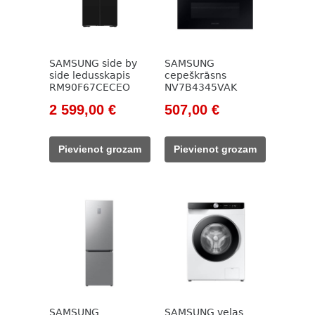
SAMSUNG side by
SAMSUNG
side ledusskapis
cepeškrāsns
RM90F67CECEO
NV7B4345VAK
Original
Current
Original
Current
2 599,00
€
507,00
€
price
price
price
price
was:
is:
was:
is:
Pievienot grozam
Pievienot grozam
3
2
634,00 €.
507,00 €.
599,00 €.
599,00 €.
SAMSUNG
SAMSUNG veļas