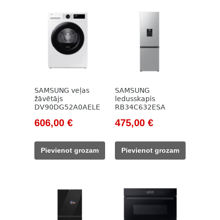
SAMSUNG veļas
SAMSUNG
žāvētājs
ledusskapis
DV90DG52A0AELE
RB34C632ESA
Original
Current
Original
Current
606,00
€
475,00
€
price
price
price
price
was:
is:
was:
is:
Pievienot grozam
Pievienot grozam
876,00 €.
606,00 €.
585,00 €.
475,00 €.