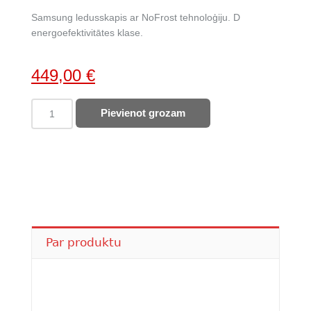
Samsung ledusskapis ar NoFrost tehnoloģiju. D
energoefektivitātes klase.
Original
Current
449,00
€
price
price
SAMSUNG
Pievienot grozam
was:
is:
ledusskapis
616,00 €.
449,00 €.
RB34C600DSA
quantity
Par produktu