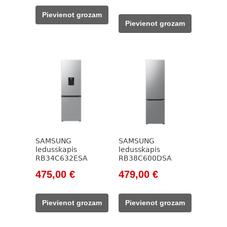
price
price
was:
is:
Pievienot grozam
was:
is:
785,00 €.
450,00 €.
Pievienot grozam
615,00 €.
455,00 €.
SAMSUNG
SAMSUNG
ledusskapis
ledusskapis
RB34C632ESA
RB38C600DSA
Original
Current
Original
Current
475,00
€
479,00
€
price
price
price
price
was:
is:
was:
is:
Pievienot grozam
Pievienot grozam
585,00 €.
475,00 €.
703,00 €.
479,00 €.