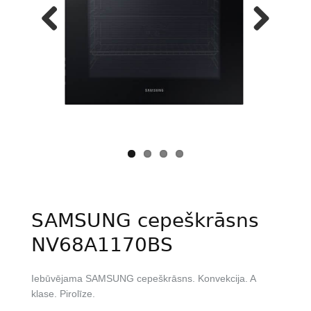
Previous
Next
SAMSUNG cepeškrāsns
NV68A1170BS
Iebūvējama SAMSUNG cepeškrāsns. Konvekcija. A
klase. Pirolīze.