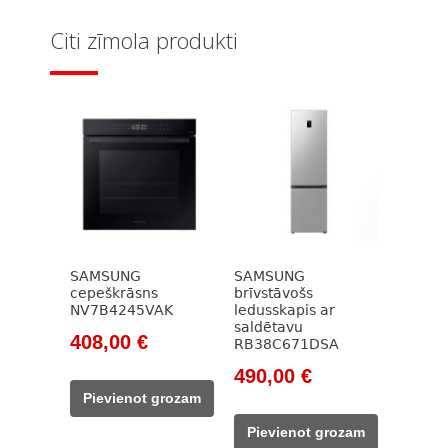
Citi zīmola produkti
SAMSUNG
SAMSUNG
cepeškrāsns
brīvstāvošs
NV7B4245VAK
ledusskapis ar
saldētavu
Original
Current
408,00
€
RB38C671DSA
price
price
Original
Current
490,00
€
was:
is:
price
price
Pievienot grozam
493,00 €.
408,00 €.
was:
is:
Pievienot grozam
708,00 €.
490,00 €.