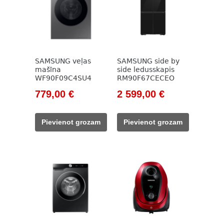
SAMSUNG veļas
SAMSUNG side by
mašīna
side ledusskapis
WF90F09C4SU4
RM90F67CECEO
Original
Current
Original
Current
779,00
€
2 599,00
€
price
price
price
price
was:
is:
was:
is:
Pievienot grozam
Pievienot grozam
1
779,00 €.
3
2
144,00 €.
599,00 €.
599,00 €.