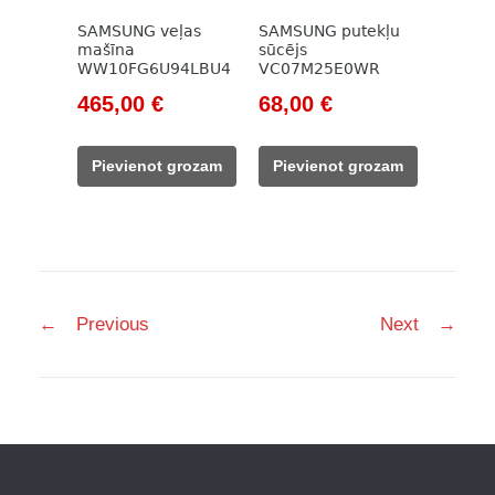
SAMSUNG veļas
SAMSUNG putekļu
mašīna
sūcējs
WW10FG6U94LBU4
VC07M25E0WR
Original
Current
Original
Current
465,00
€
68,00
€
price
price
price
price
was:
is:
was:
is:
Pievienot grozam
Pievienot grozam
658,00 €.
465,00 €.
98,00 €.
68,00 €.
Post
←
Previous
Next
→
navigation