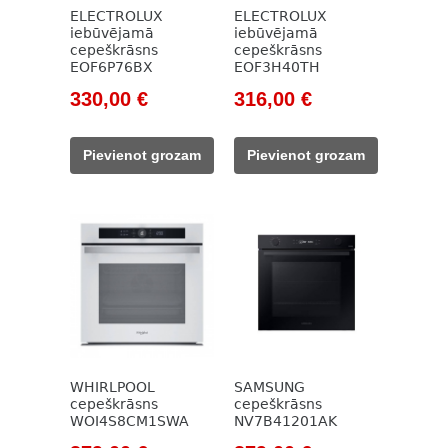
ELECTROLUX
ELECTROLUX
iebūvējamā
iebūvējamā
cepeškrāsns
cepeškrāsns
EOF6P76BX
EOF3H40TH
Original
Current
Original
Current
330,00
€
316,00
€
price
price
price
price
was:
is:
was:
is:
Pievienot grozam
Pievienot grozam
502,00 €.
330,00 €.
432,00 €.
316,00 €.
WHIRLPOOL
SAMSUNG
cepeškrāsns
cepeškrāsns
WOI4S8CM1SWA
NV7B41201AK