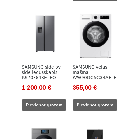
SAMSUNG side by
SAMSUNG veļas
side ledusskapis
mašīna
RS70F64KETEO
WW90DG5G34AELE
Original
Current
Original
Current
1 200,00
€
355,00
€
price
price
price
price
was:
is:
was:
is:
Pievienot grozam
Pievienot grozam
1
1
523,00 €.
355,00 €.
509,00 €.
200,00 €.