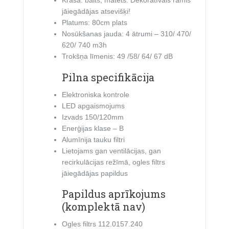
Krāsa: balts, matēts. Dekoratīvais rāmis
jāiegādājas atsevišķi!
Platums: 80cm plats
Nosūkšanas jauda: 4 ātrumi – 310/ 470/
620/ 740 m3h
Trokšņa līmenis: 49 /58/ 64/ 67 dB
Pilna specifikācija
Elektroniska kontrole
LED apgaismojums
Izvads 150/120mm
Enerģijas klase – B
Alumīnija tauku filtri
Lietojams gan ventilācijas, gan
recirkulācijas režīmā, ogles filtrs
jāiegādājas papildus
Papildus aprīkojums
(komplektā nav)
Ogles filtrs 112.0157.240