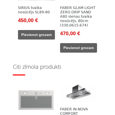
SIRIUS tvaika
FABER GLAM LIGHT
nosūcējs SL89-80
ZERO DRIP SAND
A80 sienas tvaika
Original
Current
450,00
€
nosūcējs, 80cm
(330.0615.674)
price
price
was:
is:
Original
Current
470,00
€
Pievienot grozam
663,00 €.
450,00 €.
price
price
was:
is:
Pievienot grozam
620,00 €.
470,00 €.
Citi zīmola produkti
FABER IN-NOVA
COMFORT