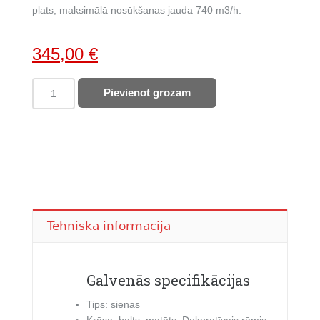
plats, maksimālā nosūkšanas jauda 740 m3/h.
Original
Current
345,00
€
price
price
FABER
Pievienot grozam
was:
is:
THEA
607,00 €.
345,00 €.
EV8
sienas
tvaika
nosūcējs,
80cm
(321.0517.783)
quantity
Tehniskā informācija
Galvenās specifikācijas
Tips: sienas