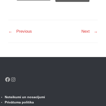
1
670,00 €.
119,00 €.
Post
←
Previous
Next
→
navigation
Facebook
Instagram
Noteikumi un nosacījumi
Privātuma politika