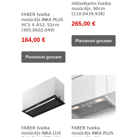
iebūvējams tvaika
nosūcējs, 90cm
(110.0439.938)
FABER tvaika
nosūcējs INKA PLUS
Original
Current
265,00
€
HCS X A52, 52cm
price
price
(305.0602.049)
was:
is:
Original
Current
164,00
€
Pievienot grozam
422,00 €.
265,00 €.
price
price
was:
is:
Pievienot grozam
205,00 €.
164,00 €.
FABER tvaika
FABER tvaika
nosūcējs INKA LUX
nosūcējs INKA PLUS