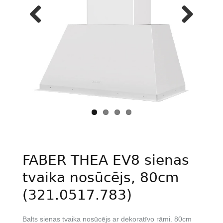
Previous
Next
FABER THEA EV8 sienas
tvaika nosūcējs, 80cm
(321.0517.783)
Balts sienas tvaika nosūcējs ar dekoratīvo rāmi. 80cm