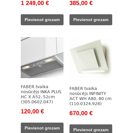
Original
Current
Original
Current
1 249,00
€
385,00
€
price
price
price
price
was:
is:
was:
is:
Pievienot grozam
Pievienot grozam
1
1
558,00 €.
385,00 €.
887,00 €.
249,00 €.
FABER tvaika
FABER tvaika
nosūcējs INKA PLUS
nosūcējs INFINITY
HC X A52, 52cm
ACT WH A80, 80 cm
(305.0602.047)
(110.0324.928)
Original
Current
120,00
€
Original
Current
670,00
€
price
price
price
price
was:
is:
was:
is:
Pievienot grozam
Pievienot grozam
171,00 €.
120,00 €.