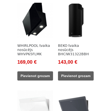
WHIRLPOOL tvaika
BEKO tvaika
nosūcējs
nosūcējs
WHVP65FLMK
BHCIW31322BBH
Original
Current
Original
Current
169,00
€
143,00
€
price
price
price
price
was:
is:
was:
is:
Pievienot grozam
Pievienot grozam
227,00 €.
169,00 €.
785,00 €.
143,00 €.