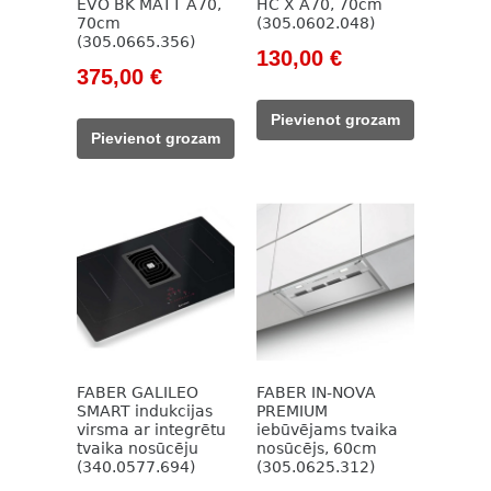
EVO BK MATT A70,
HC X A70, 70cm
70cm
(305.0602.048)
(305.0665.356)
Original
Current
130,00
€
Original
Current
375,00
€
price
price
price
price
was:
is:
Pievienot grozam
was:
is:
185,00 €.
130,00 €.
Pievienot grozam
507,00 €.
375,00 €.
FABER GALILEO
FABER IN-NOVA
SMART indukcijas
PREMIUM
virsma ar integrētu
iebūvējams tvaika
tvaika nosūcēju
nosūcējs, 60cm
(340.0577.694)
(305.0625.312)