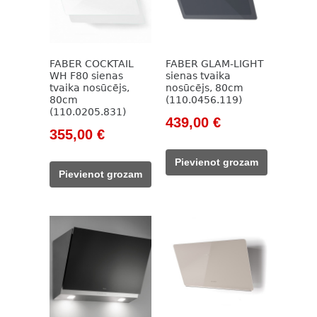
FABER COCKTAIL
FABER GLAM-LIGHT
WH F80 sienas
sienas tvaika
tvaika nosūcējs,
nosūcējs, 80cm
80cm
(110.0456.119)
(110.0205.831)
Original
Current
439,00
€
Original
Current
355,00
€
price
price
price
price
was:
is:
Pievienot grozam
was:
is:
709,00 €.
439,00 €.
Pievienot grozam
590,00 €.
355,00 €.