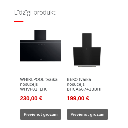
Līdzīgi produkti
WHIRLPOOL tvaika
BEKO tvaika
nosūcējs
nosūcējs
WHVP82FLTK
BHCA66741BBHF
Original
Current
Original
Current
230,00
€
199,00
€
price
price
price
price
was:
is:
was:
is:
Pievienot grozam
Pievienot grozam
297,00 €.
230,00 €.
785,00 €.
199,00 €.