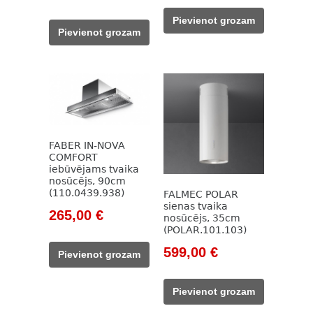
price
price
was:
is:
Pievienot grozam
was:
is:
262,00 €.
229,00 €.
Pievienot grozam
332,00 €.
249,00 €.
FABER IN-NOVA
COMFORT
iebūvējams tvaika
nosūcējs, 90cm
(110.0439.938)
FALMEC POLAR
sienas tvaika
Original
Current
265,00
€
nosūcējs, 35cm
price
price
(POLAR.101.103)
was:
is:
Original
Current
599,00
€
Pievienot grozam
422,00 €.
265,00 €.
price
price
was:
is:
Pievienot grozam
961,00 €.
599,00 €.