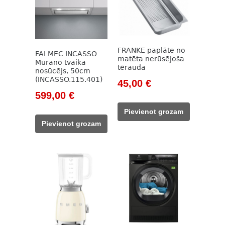
FRANKE paplāte no
FALMEC INCASSO
matēta nerūsējoša
Murano tvaika
tērauda
nosūcējs, 50cm
(INCASSO.115.401)
Original
Current
45,00
€
Original
Current
price
price
599,00
€
price
price
was:
is:
Pievienot grozam
was:
is:
59,00 €.
45,00 €.
Pievienot grozam
918,00 €.
599,00 €.