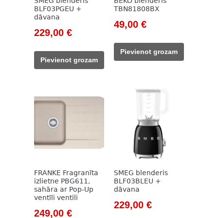
SMEG blenderis
BEKO blenderis
BLF03PGEU +
TBN81808BX
dāvana
Original
Current
49,00
€
Original
Current
229,00
€
price
price
price
price
was:
is:
Pievienot grozam
was:
is:
785,00 €.
49,00 €.
Pievienot grozam
262,00 €.
229,00 €.
FRANKE Fragranīta
SMEG blenderis
izlietne PBG611,
BLF03BLEU +
sahāra ar Pop-Up
dāvana
ventīli ventili
Original
Current
229,00
€
Original
Current
249,00
€
price
price