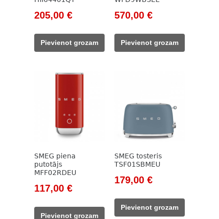
Original
Current
Original
Current
205,00
€
570,00
€
price
price
price
price
was:
is:
was:
is:
Pievienot grozam
Pievienot grozam
785,00 €.
205,00 €.
692,00 €.
570,00 €.
SMEG piena
SMEG tosteris
putotājs
TSF01SBMEU
MFF02RDEU
Original
Current
179,00
€
Original
Current
117,00
€
price
price
price
price
was:
is:
Pievienot grozam
was:
is:
205,00 €.
179,00 €.
Pievienot grozam