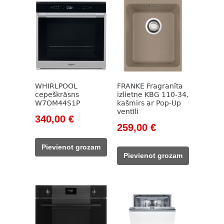
WHIRLPOOL
FRANKE Fragranīta
cepeškrāsns
izlietne KBG 110-34,
W7OM44S1P
kašmirs ar Pop-Up
ventīli
Original
Current
340,00
€
Original
Current
259,00
€
price
price
price
price
was:
is:
Pievienot grozam
was:
is:
500,00 €.
340,00 €.
Pievienot grozam
345,00 €.
259,00 €.