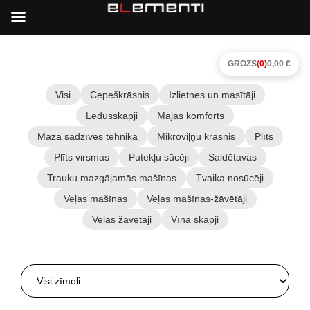
GROZS
(0)
0,00 €
Visi
Cepeškrāsnis
Izlietnes un masītāji
Ledusskapji
Mājas komforts
Mazā sadzīves tehnika
Mikroviļņu krāsnis
Plīts
Plīts virsmas
Putekļu sūcēji
Saldētavas
Trauku mazgājamās mašīnas
Tvaika nosūcēji
Veļas mašīnas
Veļas mašīnas-žāvētāji
Veļas žāvētāji
Vīna skapji