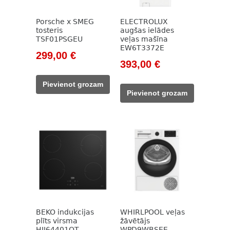
Porsche x SMEG
ELECTROLUX
tosteris
augšas ielādes
TSF01PSGEU
veļas mašīna
EW6T3372E
Original
Current
299,00
€
Original
Current
393,00
€
price
price
price
price
was:
is:
Pievienot grozam
was:
is:
399,00 €.
299,00 €.
Pievienot grozam
573,00 €.
393,00 €.
BEKO indukcijas
WHIRLPOOL veļas
plīts virsma
žāvētājs
HII64401QT
WPD9WBSEE