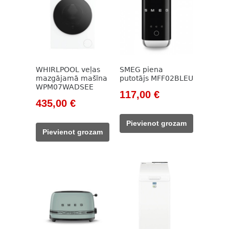
WHIRLPOOL veļas
SMEG piena
mazgājamā mašīna
putotājs MFF02BLEU
WPM07WADSEE
Original
Current
117,00
€
Original
Current
435,00
€
price
price
price
price
was:
is:
Pievienot grozam
was:
is:
133,00 €.
117,00 €.
Pievienot grozam
554,00 €.
435,00 €.