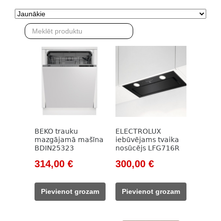
BEKO trauku
ELECTROLUX
mazgājamā mašīna
iebūvējams tvaika
BDIN25323
nosūcējs LFG716R
Original
Current
Original
Current
314,00
€
300,00
€
price
price
price
price
was:
is:
was:
is:
Pievienot grozam
Pievienot grozam
609,00 €.
314,00 €.
504,00 €.
300,00 €.