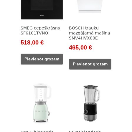
SMEG cepeškrāsns
BOSCH trauku
SF6101TVNO
mazgājamā mašīna
SMV4HVX00E
Original
Current
518,00
€
Original
Current
465,00
€
price
price
price
price
was:
is:
Pievienot grozam
was:
is:
962,00 €.
518,00 €.
Pievienot grozam
609,00 €.
465,00 €.