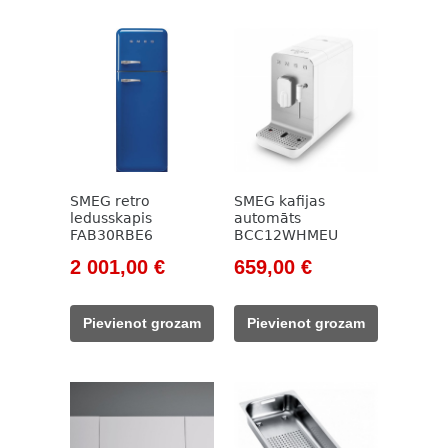
SMEG retro
SMEG kafijas
ledusskapis
automāts
FAB30RBE6
BCC12WHMEU
Original
Current
Original
Current
2 001,00
€
659,00
€
price
price
price
price
was:
is:
was:
is:
Pievienot grozam
Pievienot grozam
2
2
777,00 €.
659,00 €.
355,00 €.
001,00 €.