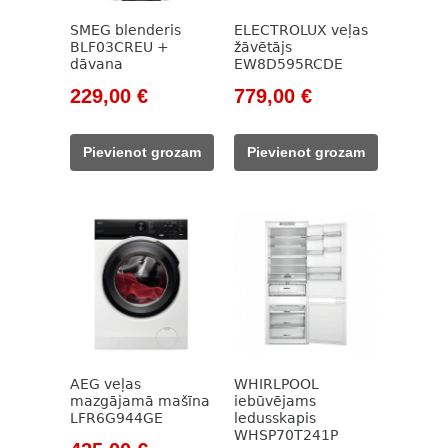
SMEG blenderis
ELECTROLUX veļas
BLF03CREU +
žāvētājs
dāvana
EW8D595RCDE
Original
Current
Original
Current
229,00
€
779,00
€
price
price
price
price
was:
is:
was:
is:
Pievienot grozam
Pievienot grozam
262,00 €.
229,00 €.
1
779,00 €.
050,00 €.
AEG veļas
WHIRLPOOL
mazgājamā mašīna
iebūvējams
LFR6G944GE
ledusskapis
WHSP70T241P
Original
Current