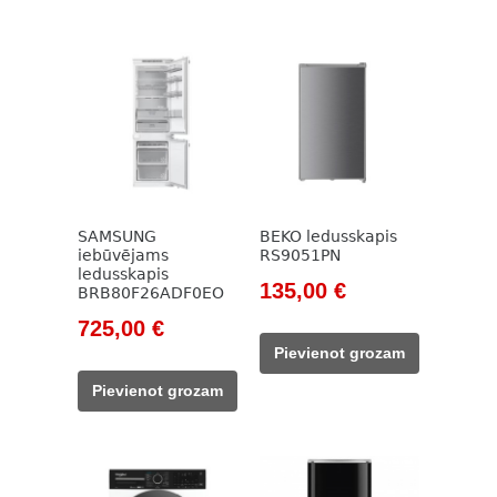
SAMSUNG
BEKO ledusskapis
iebūvējams
RS9051PN
ledusskapis
Original
Current
135,00
€
BRB80F26ADF0EO
price
price
Original
Current
725,00
€
was:
is:
price
price
Pievienot grozam
785,00 €.
135,00 €.
was:
is:
Pievienot grozam
1
725,00 €.
065,00 €.