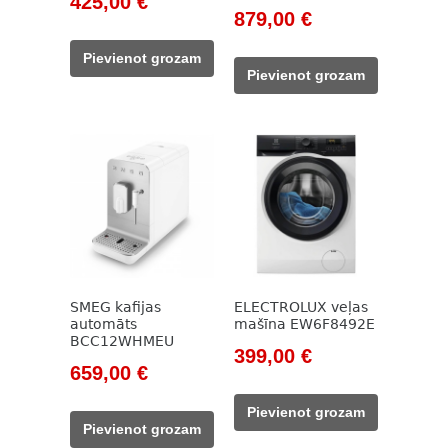
425,00
€
Original
Current
879,00
€
price
price
price
price
was:
is:
Pievienot grozam
was:
is:
569,00 €.
425,00 €.
Pievienot grozam
1
879,00 €.
173,00 €.
SMEG kafijas
ELECTROLUX veļas
automāts
mašīna EW6F8492E
BCC12WHMEU
Original
Current
399,00
€
Original
Current
659,00
€
price
price
price
price
was:
is:
Pievienot grozam
was:
is:
543,00 €.
399,00 €.
Pievienot grozam
777,00 €.
659,00 €.