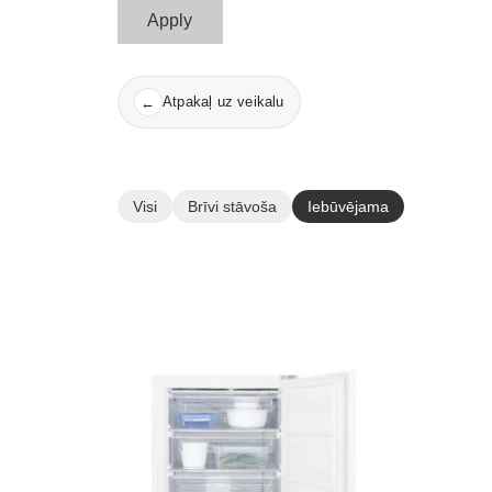
Apply
Atpakaļ uz veikalu
←
Visi
Brīvi stāvoša
Iebūvējama