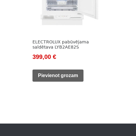
ELECTROLUX pabūvējama
saldētava LYB2AE82S
Original
Current
399,00
€
price
price
was:
is:
Pievienot grozam
525,00 €.
399,00 €.