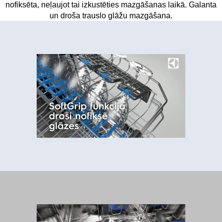
nofiksēta, neļaujot tai izkustēties mazgāšanas laikā. Galanta
un droša trauslo glāžu mazgāšana.