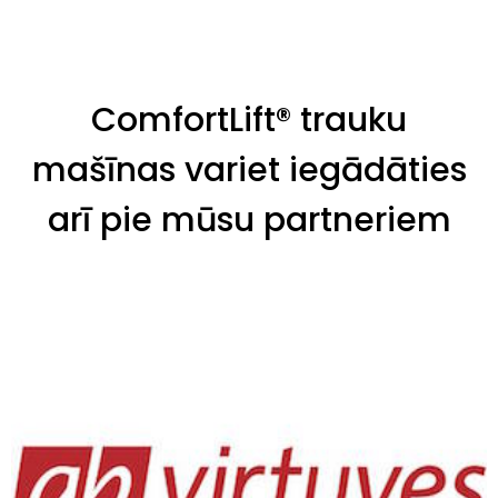
ComfortLift® trauku
mašīnas variet iegādāties
arī pie mūsu partneriem