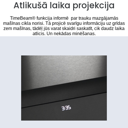
Atlikušā laika projekcija
TimeBeam® funkcija informē par trauku mazgājamās
mašīnas cikla norisi. Tā projicē svarīgu informāciju uz grīdas
zem mašīnas, tādēļ jūs varat skaidri saskatīt, cik daudz laika
atlicis. Un nekādas minēšanas.