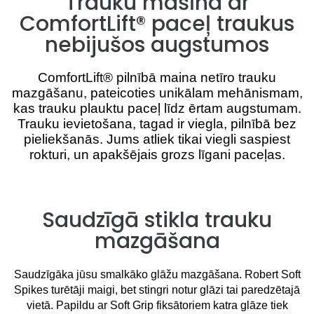
Trauku mašīna ar
ComfortLift® paceļ traukus
nebijušos augstumos
ComfortLift® pilnībā maina netīro trauku
mazgāšanu, pateicoties unikālam mehānismam,
kas trauku plauktu paceļ līdz ērtam augstumam.
Trauku ievietošana, tagad ir viegla, pilnībā bez
pieliekšanās. Jums atliek tikai viegli saspiest
rokturi, un apakšējais grozs līgani paceļas.
Saudzīgā stikla trauku
mazgāšana
Saudzīgāka jūsu smalkāko glāžu mazgāšana. Robert Soft
Spikes turētāji maigi, bet stingri notur glāzi tai paredzētajā
vietā. Papildu ar Soft Grip fiksātoriem katra glāze tiek