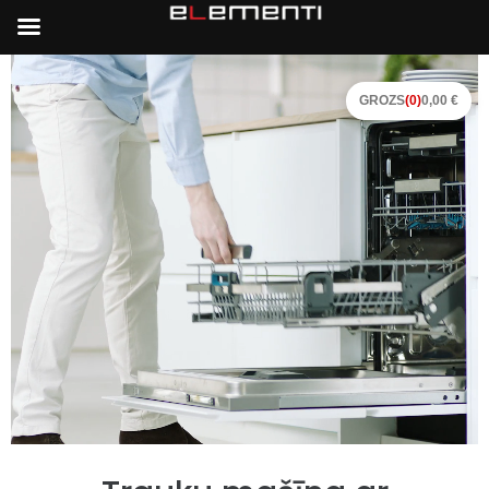
GROZS
(0)
0,00 €