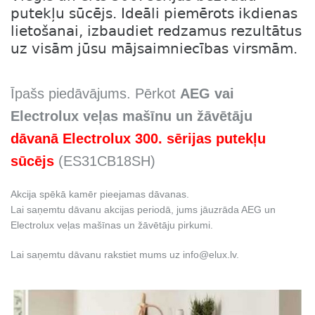
putekļu sūcējs. Ideāli piemērots ikdienas
lietošanai, izbaudiet redzamus rezultātus
uz visām jūsu mājsaimniecības virsmām.
Īpašs piedāvājums. Pērkot
AEG vai
Electrolux veļas mašīnu un žāvētāju
dāvanā Electrolux 300. sērijas putekļu
sūcējs
(ES31CB18SH
)
Akcija spēkā kamēr pieejamas dāvanas.
Lai saņemtu dāvanu akcijas periodā, jums jāuzrāda AEG un
Electrolux veļas mašīnas un žāvētāju pirkumi.
Lai saņemtu dāvanu rakstiet mums uz info@elux.lv.