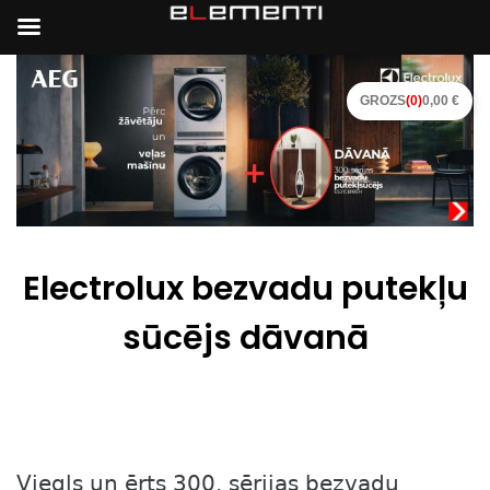
GROZS
(0)
0,00 €
Electrolux bezvadu putekļu
sūcējs dāvanā
Viegls un ērts 300. sērijas bezvadu