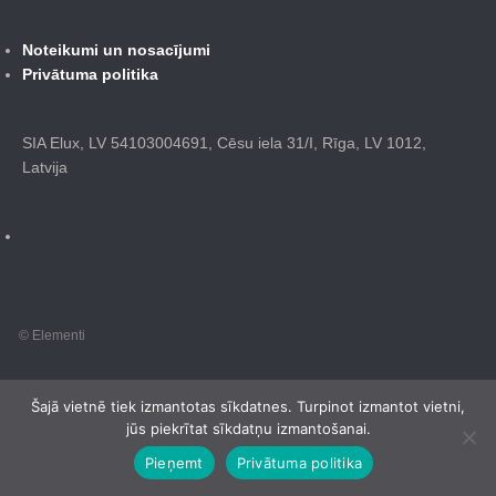
Noteikumi un nosacījumi
Privātuma politika
SIA Elux, LV 54103004691, Cēsu iela 31/I, Rīga, LV 1012,
Latvija
© Elementi
Šajā vietnē tiek izmantotas sīkdatnes. Turpinot izmantot vietni,
jūs piekrītat sīkdatņu izmantošanai.
Pieņemt
Privātuma politika