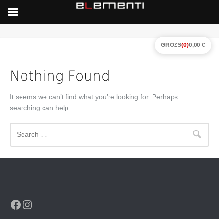
GROZS
(0)
0,00 €
Nothing Found
It seems we can’t find what you’re looking for. Perhaps
searching can help.
Search
Facebook
Instagram