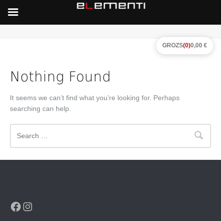
GROZS
(0)
0,00 €
Nothing Found
It seems we can’t find what you’re looking for. Perhaps
searching can help.
Search
Facebook
Instagram