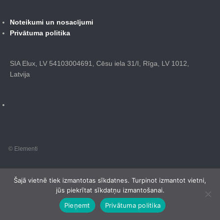
Noteikumi un nosacījumi
Privātuma politika
SIA Elux, LV 54103004691, Cēsu iela 31/I, Rīga, LV 1012,
Latvija
© Elementi
Šajā vietnē tiek izmantotas sīkdatnes. Turpinot izmantot vietni,
jūs piekrītat sīkdatņu izmantošanai.
Pieņemt
Privātuma politika