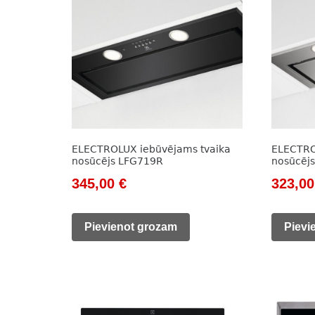
ELECTROLUX iebūvējams tvaika
ELECTRO
nosūcējs LFG719R
nosūcēj
Original
Current
Origin
345,00
€
323,0
price
price
price
was:
is:
was:
Pievienot grozam
Pievi
473,00 €.
345,00 €.
549,00