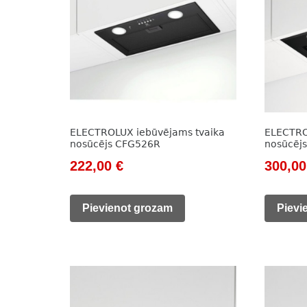
ELECTROLUX iebūvējams tvaika
ELECTRO
nosūcējs CFG526R
nosūcēj
Original
Current
Origin
222,00
€
300,0
price
price
price
was:
is:
was:
Pievienot grozam
Pievi
308,00 €.
222,00 €.
504,00