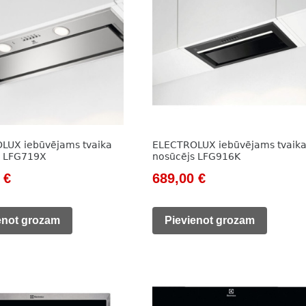
LUX iebūvējams tvaika
ELECTROLUX iebūvējams tvaik
s LFG719X
nosūcējs LFG916K
al
Current
Original
Current
0
€
689,00
€
price
price
price
is:
was:
is:
enot grozam
Pievienot grozam
 €.
323,00 €.
981,00 €.
689,00 €.