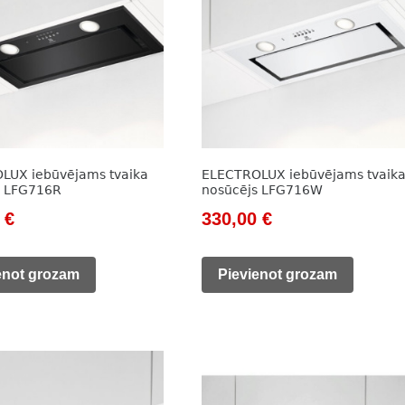
LUX iebūvējams tvaika
ELECTROLUX iebūvējams tvaik
s LFG716R
nosūcējs LFG716W
al
Current
Original
Current
0
€
330,00
€
price
price
price
is:
was:
is:
enot grozam
Pievienot grozam
 €.
300,00 €.
504,00 €.
330,00 €.