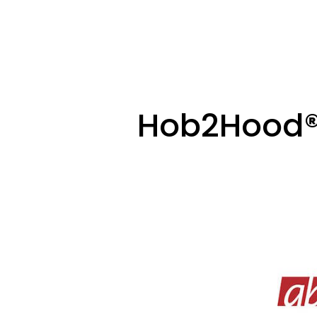
Hob2Hood® 