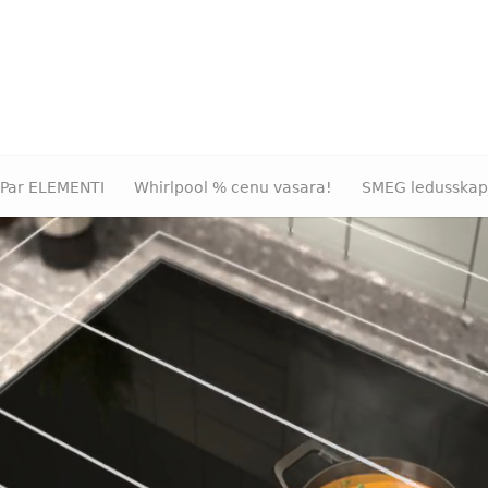
Par ELEMENTI
Whirlpool % cenu vasara!
SMEG ledusskap