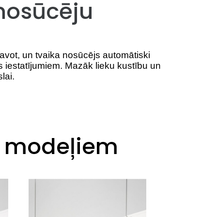
nosūcēju
avot, un tvaika nosūcējs automātiski
s iestatījumiem. Mazāk lieku kustību un
lai.
® modeļiem