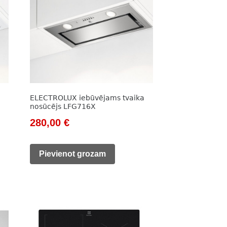
a
ELECTROLUX iebūvējams tvaika
nosūcējs LFG716X
Original
Current
280,00
€
price
price
was:
is:
Pievienot grozam
467,00 €.
280,00 €.