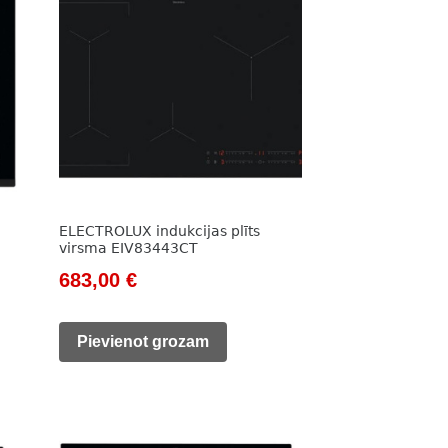
ELECTROLUX indukcijas plīts
virsma EIV83443CT
Original
Current
683,00
€
price
price
was:
is:
Pievienot grozam
983,00 €.
683,00 €.