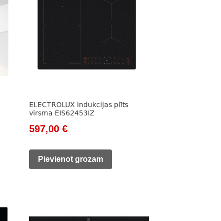
a
ELECTROLUX indukcijas plīts
virsma EIS62453IZ
Original
Current
597,00
€
price
price
was:
is:
Pievienot grozam
824,00 €.
597,00 €.