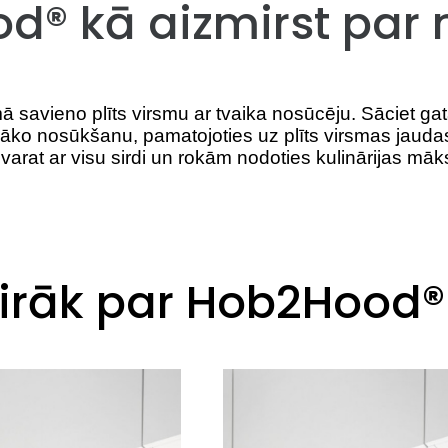
d® kā aizmirst par 
avieno plīts virsmu ar tvaika nosūcēju. Sāciet gat
bāko nosūkšanu, pamatojoties uz plīts virsmas jauda
 varat ar visu sirdi un rokām nodoties kulinārijas māks
vairāk par Hob2Hood