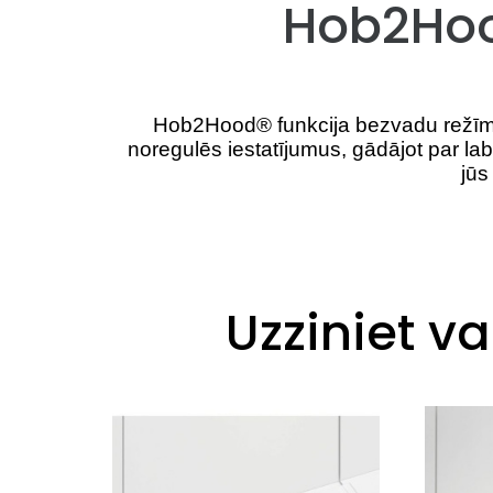
Hob2Hoo
Hob2Hood® funkcija bezvadu režīmā s
noregulēs iestatījumus, gādājot par la
jūs
Uzziniet 